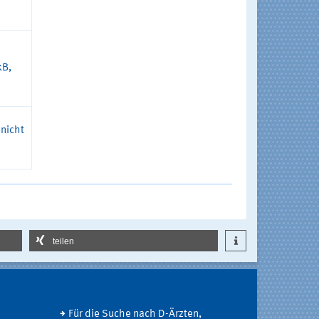
kB,
 nicht
teilen
Für die Suche nach D-Ärzten,