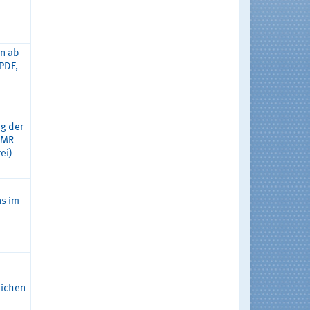
en ab
PDF,
g der
BMR
ei)
s im
-
lichen