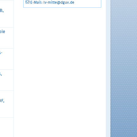
E-Mail: lv-mitte@dguv.de
B,
pie
G-
,
DF,