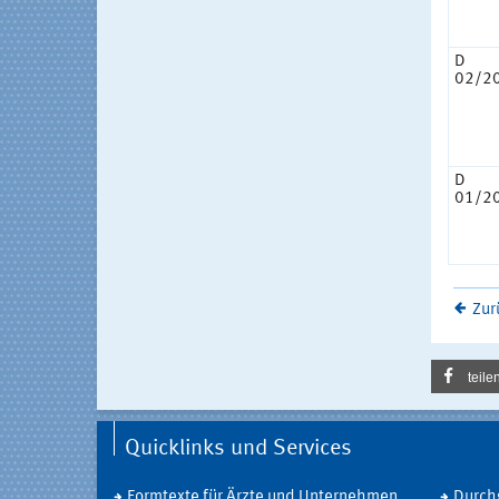
D
02/2
D
01/2
Zur
teile
Quicklinks und Services
Formtexte für Ärzte und Unternehmen
Durch