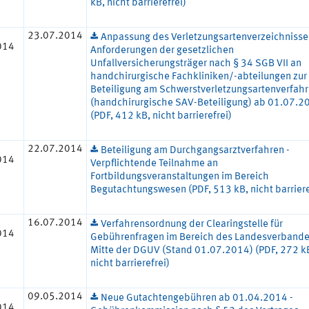
kB, nicht barrierefrei)
23.07.2014
Anpassung des Verletzungsartenverzeichnisse
014
Anforderungen der gesetzlichen
Unfallversicherungsträger nach § 34 SGB VII an
handchirurgische Fachkliniken/-abteilungen zur
Beteiligung am Schwerstverletzungsartenverfah
(handchirurgische SAV-Beteiligung) ab 01.07.2
(PDF, 412 kB, nicht barrierefrei)
22.07.2014
Beteiligung am Durchgangsarztverfahren -
014
Verpflichtende Teilnahme an
Fortbildungsveranstaltungen im Bereich
Begutachtungswesen (PDF, 513 kB, nicht barriere
16.07.2014
Verfahrensordnung der Clearingstelle für
014
Gebührenfragen im Bereich des Landesverband
Mitte der DGUV (Stand 01.07.2014) (PDF, 272 k
nicht barrierefrei)
09.05.2014
Neue Gutachtengebühren ab 01.04.2014 -
014