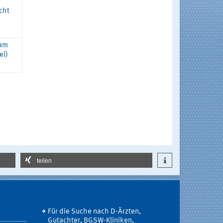
cht
 am
ei)
teilen
Für die Suche nach D-Ärzten,
Gutachter, BGSW-Kliniken,