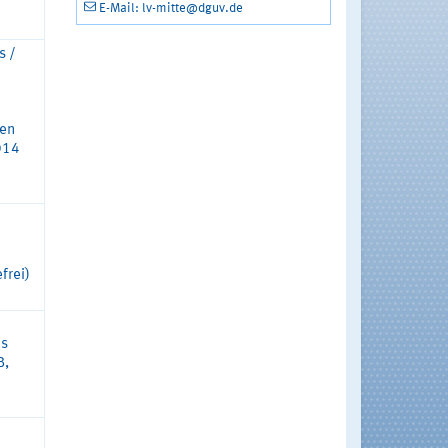
E-Mail: lv-mitte@dguv.de
s /
ren
014
frei)
es
B,