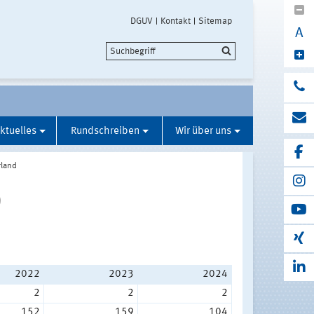
DGUV
Kontakt
Sitemap
A
ktuelles
Rundschreiben
Wir über uns
rland
)
2022
2023
2024
2
2
2
152
159
104