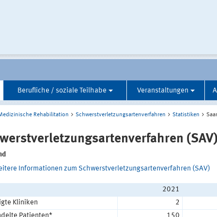
Berufliche / soziale Teilhabe
Veranstaltungen
A
Medizinische Rehabilitation
Schwerstverletzungsartenverfahren
Statistiken
Saa
werstverletzungsartenverfahren (SAV
nd
eitere Informationen zum Schwerstverletzungsartenverfahren (SAV)
2021
igte Kliniken
2
delte Patienten*
150