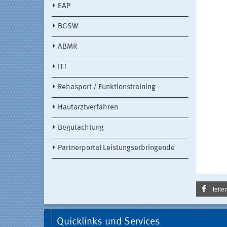
EAP
BGSW
ABMR
ITT
Rehasport / Funktionstraining
Hautarztverfahren
Begutachtung
Partnerportal Leistungserbringende
teile
Quicklinks und Services