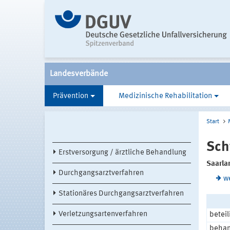
Landesverbände
Prävention
Medizinische Rehabilitation
Start
Sch
Erstversorgung / ärztliche Behandlung
Saarla
Durchgangsarztverfahren
w
Stationäres Durchgangsarztverfahren
Verletzungsartenverfahren
beteil
behan