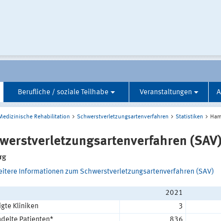
Berufliche / soziale Teilhabe
Veranstaltungen
A
Medizinische Rehabilitation
Schwerstverletzungsartenverfahren
Statistiken
Ham
werstverletzungsartenverfahren (SAV
rg
eitere Informationen zum Schwerstverletzungsartenverfahren (SAV)
2021
igte Kliniken
3
delte Patienten*
836