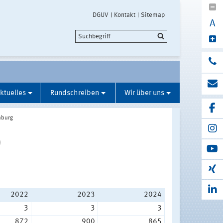
DGUV
Kontakt
Sitemap
A
ktuelles
Rundschreiben
Wir über uns
burg
)
2022
2023
2024
3
3
3
872
900
865