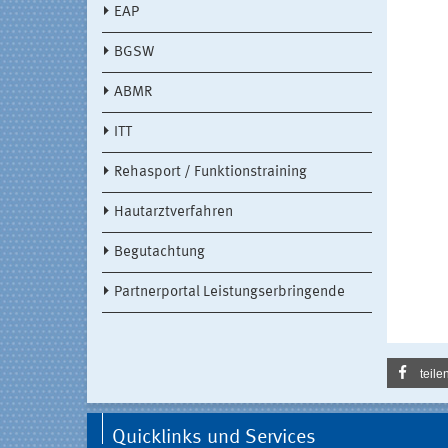
EAP
BGSW
ABMR
ITT
Rehasport / Funktionstraining
Hautarztverfahren
Begutachtung
Partnerportal Leistungserbringende
teile
Quicklinks und Services