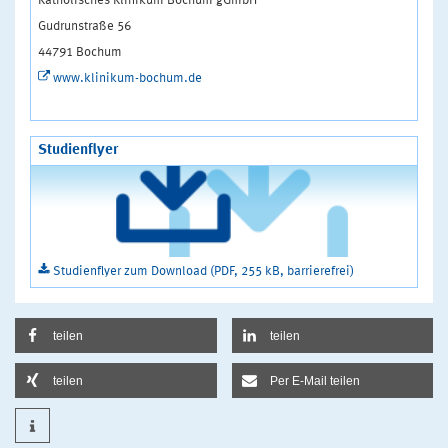
Katholisches Klinikum Bochum gGmbH
Gudrunstraße 56
44791 Bochum
www.klinikum-bochum.de
Studienflyer
Studienflyer zum Download (PDF, 255 kB, barrierefrei)
teilen
teilen
teilen
Per E-Mail teilen