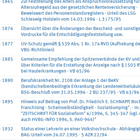
- 1865
Zur Feststellung des Alters als Anspruchsvoraussetzung für
Altersruhegeld aus der gesetzlichen Rentenversicherung -
Beweiswert des Personenstandsregisters - Urteil des LSG
Schleswig-Holstein vom 14.03.1996 - L 3 J 75/95
- 1876
Übersicht über die Änderungen der Bescheid- und sonstig
Vordrucke für die Entschädigungsfeststellung usw.
- 1877
UV-Schutz gemäß § 539 Abs. 1 Nr. 17a RVO (Aufhebung de
VBG-Richtlinien)
- 1885
Gemeinsame Empfehlung der Spitzenverbände der KV und
über Kriterien für die Erstattung der Anzeige nach § 1503 
bei Hauterkrankungen - VB 65/96
- 1890
Berufskrankheit Nr. 2108 der Anlage 1 der BeKV
(bandscheibenbedingte Erkrankung der Lendenwirbelsäule
BSG-Beschluß vom 31.05.1996 - 2 BU 237/95 - VB 63/96
- 1895
Hinweis auf Beitrag von Prof. Dr. Friedrich E. SCHNAPP, Bo
Franchising - Scheinselbständigkeit - Sozialdumping". - In:
"ZEITSCHRIFT FÜR Sozialreform" 6/1996, S. 345-347 (vgl.
auch HVBG-INFO 1996, S. 960-964)"
- 1932
Status einer Lehrerin an einer Volkshochschule - Abhängigk
BAG-Urteil vom 26.07.1995 - 5 AZR 22/94