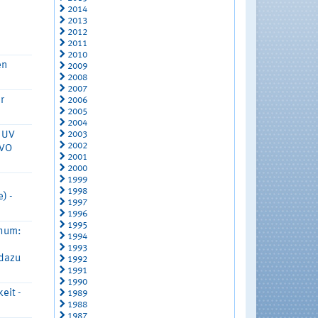
2014
2013
2012
2011
2010
en
2009
2008
2007
r
2006
2005
2004
2003
 UV
2002
RVO
2001
2000
1999
1998
) -
1997
1996
1995
chum:
1994
1993
 dazu
1992
1991
1990
eit -
1989
1988
1987