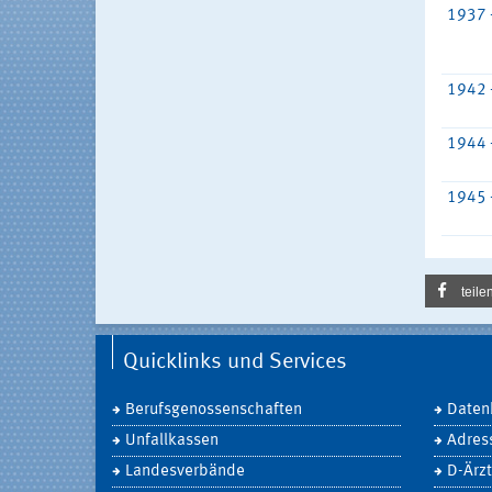
1937 
1942 
1944 
1945 
teile
Quicklinks und Services
Berufsgenossenschaften
Daten
Unfallkassen
Adres
Landesverbände
D-Ärzt