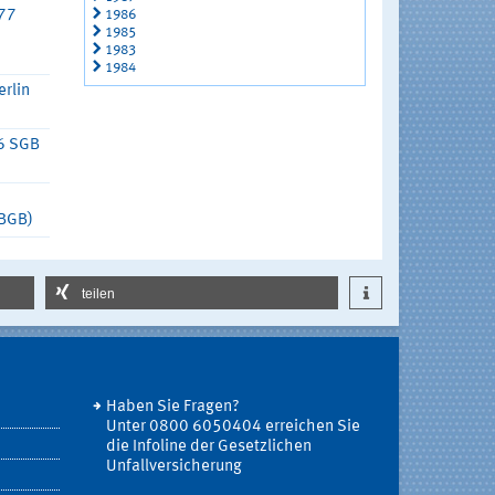
1986
777
1985
1983
1984
erlin
6 SGB
 BGB)
teilen
Haben Sie Fragen?
Unter 0800 6050404 erreichen Sie
die Infoline der Gesetzlichen
Unfallversicherung