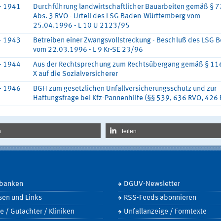
- 1941
Durchführung landwirtschaftlicher Bauarbeiten gemäß § 
Abs. 3 RVO - Urteil des LSG Baden-Württemberg vom
25.04.1996 - L 10 U 2123/95
- 1943
Betreiben einer Zwangsvollstreckung - Beschluß des LSG B
vom 22.03.1996 - L 9 Kr-SE 23/96
- 1944
Aus der Rechtsprechung zum Rechtsübergang gemäß § 11
X auf die Sozialversicherer
- 1946
BGH zum gesetzlichen Unfallversicherungsschutz und zur
Haftungsfrage bei Kfz-Pannenhilfe (§§ 539, 636 RVO, 426
n
teilen
banken
DGUV-Newsletter
sen und Links
RSS-Feeds abonnieren
e / Gutachter / Kliniken
Unfallanzeige / Formtexte