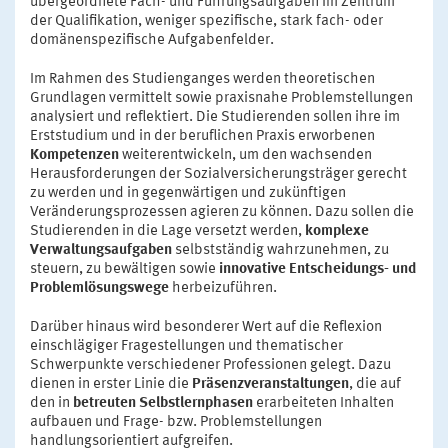
übergeordnete Fach- und Führungsaufgaben im Zentrum
der Qualifikation, weniger spezifische, stark fach- oder
domänenspezifische Aufgabenfelder.
Im Rahmen des Studienganges werden theoretischen
Grundlagen vermittelt sowie praxisnahe Problemstellungen
analysiert und reflektiert. Die Studierenden sollen ihre im
Erststudium und in der beruflichen Praxis erworbenen
Kompetenzen
weiterentwickeln, um den wachsenden
Herausforderungen der Sozialversicherungsträger gerecht
zu werden und in gegenwärtigen und zukünftigen
Veränderungsprozessen agieren zu können. Dazu sollen die
Studierenden in die Lage versetzt werden,
komplexe
Verwaltungsaufgaben
selbstständig wahrzunehmen, zu
steuern, zu bewältigen sowie
innovative Entscheidungs- und
Problemlösungswege
herbeizuführen.
Darüber hinaus wird besonderer Wert auf die Reflexion
einschlägiger Fragestellungen und thematischer
Schwerpunkte verschiedener Professionen gelegt. Dazu
dienen in erster Linie die
Präsenzveranstaltungen
, die auf
den in
betreuten Selbstlernphasen
erarbeiteten Inhalten
aufbauen und Frage- bzw. Problemstellungen
handlungsorientiert aufgreifen.