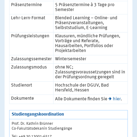
Präsenztermine
5 Präsenztermine à 3 Tage pro
Semester
Lehr-Lern-Format
Blended Learning – Online- und
Präsenzveranstaltungen,
Selbststudium, E-Learning
Prüfungsleistungen
Klausuren, mündliche Prüfungen,
Vorträge und Referate,
Hausarbeiten, Portfolios oder
Projektarbeiten
Zulassungssemester
Wintersemester
Zulassungsmodus
ohne NC;
Zulassungsvoraussetzungen sind in
der Prüfungsordnung geregelt
Studienort
Hochschule der DGUV, Bad
Hersfeld, Hessen
Dokumente
Alle Dokumente finden Sie
hier
.
Studiengangskoordination
Prof. Dr. Kathrin Brünner
Co-Fakultätsdekanin Studiengänge
Tel: +49 30 13001-6517