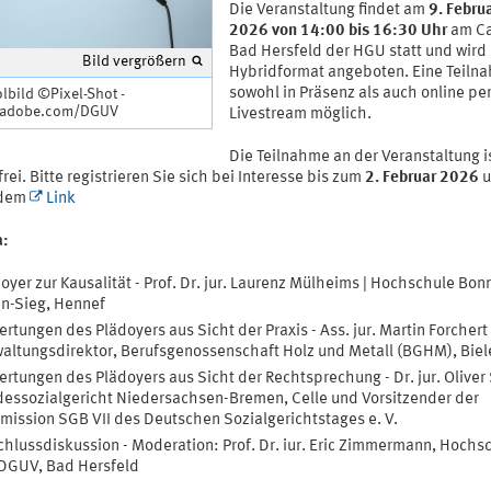
Die Veranstaltung findet am
9. Febru
2026 von 14:00 bis 16:30 Uhr
am C
Bad Hersfeld der HGU statt und wird 
Bild vergrößern
Hybridformat angeboten. Eine Teilna
sowohl in Präsenz als auch online pe
bild ©Pixel-Shot -
.adobe.com/DGUV
Livestream möglich.
Die Teilnahme an der Veranstaltung i
rei. Bitte registrieren Sie sich bei Interesse bis zum
2. Februar 2026
u
ndem
Link
a:
oyer zur Kausalität - Prof. Dr. jur. Laurenz Mülheims | Hochschule Bon
n-Sieg, Hennef
rtungen des Plädoyers aus Sicht der Praxis - Ass. jur. Martin Forchert 
altungsdirektor, Berufsgenossenschaft Holz und Metall (BGHM), Biel
rtungen des Plädoyers aus Sicht der Rechtsprechung - Dr. jur. Oliver 
essozialgericht Niedersachsen-Bremen, Celle und Vorsitzender der
ission SGB VII des Deutschen Sozialgerichtstages e. V.
hlussdiskussion - Moderation: Prof. Dr. iur. Eric Zimmermann, Hochs
DGUV, Bad Hersfeld