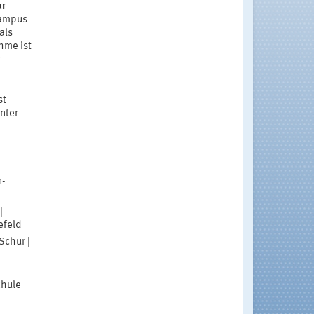
ar
ampus
als
hme ist
r
st
nter
n-
|
efeld
Schur |
chule