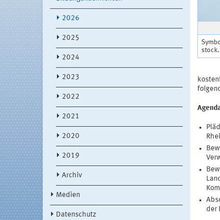
2026
2025
Symbol
stock
2024
2023
kostenf
folge
2022
Agend
2021
Pläd
2020
Rhei
Bewe
2019
Verw
Bewe
Archiv
Land
Komm
Medien
Absc
der 
Datenschutz