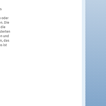
as
m oder
n. Die
 die
sterten
en und
n, das
s ist