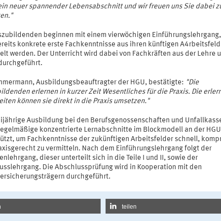
ein neuer spannender Lebensabschnitt und wir freuen uns Sie dabei z
en."
szubildenden beginnen mit einem vierwöchigen Einführungslehrgang,
reits konkrete erste Fachkenntnisse aus ihren künftigen A4rbeitsfeld
elt werden. Der Unterricht wird dabei von Fachkräften aus der Lehre 
 durchgeführt.
immermann, Ausbildungsbeauftragter der HGU, bestätigte:
"Die
ldenden erlernen in kurzer Zeit Wesentliches für die Praxis. Die erler
iten können sie direkt in die Praxis umsetzen."
eijährige Ausbildung bei den Berufsgenossenschaften und Unfallkass
regelmäßige konzentrierte Lernabschnitte im Blockmodell an der HGU
tützt, um Fachkenntnisse der zukünftigen Arbeitsfelder schnell, komp
axisgerecht zu vermitteln. Nach dem Einführungslehrgang folgt der
nlehrgang, dieser unterteilt sich in die Teile I und II, sowie der
usslehrgang. Die Abschlussprüfung wird in Kooperation mit den
versicherungsträgern durchgeführt.
n
teilen