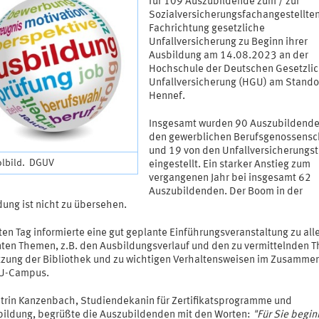
für 109 Auszubildende zum / zur
Sozialversicherungsfachangestellten
Fachrichtung gesetzliche
Unfallversicherung zu Beginn ihrer
Ausbildung am 14.08.2023 an der
Hochschule der Deutschen Gesetzli
Unfallversicherung (HGU) am Stando
Hennef.
Insgesamt wurden 90 Auszubildende
den gewerblichen Berufsgenossensc
und 19 von den Unfallversicherungs
lbild. DGUV
eingestellt. Ein starker Anstieg zum
vergangenen Jahr bei insgesamt 62
Auszubildenden. Der Boom in der
dung ist nicht zu übersehen.
en Tag informierte eine gut geplante Einführungsveranstaltung zu all
nten Themen, z.B. den Ausbildungsverlauf und den zu vermittelnden 
tzung der Bibliothek und zu wichtigen Verhaltensweisen im Zusamme
U-Campus.
atrin Kanzenbach, Studiendekanin für Zertifikatsprogramme und
bildung, begrüßte die Auszubildenden mit den Worten:
"Für Sie begin