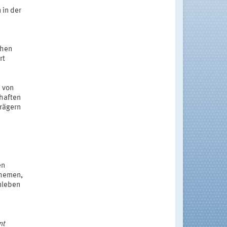
 in der
chen
rt
 von
haften
trägern
en
Themen,
nleben
nt