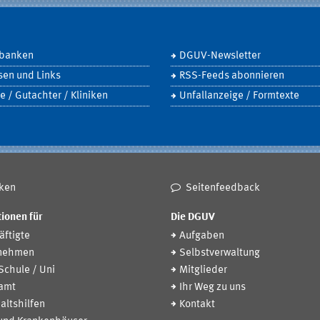
banken
DGUV-Newsletter
sen und Links
RSS-Feeds abonnieren
e / Gutachter / Kliniken
Unfallanzeige / Formtexte
ken
Seitenfeedback
ionen für
Die DGUV
ftigte
Aufgaben
nehmen
Selbstverwaltung
 Schule / Uni
Mitglieder
amt
Ihr Weg zu uns
altshilfen
Kontakt