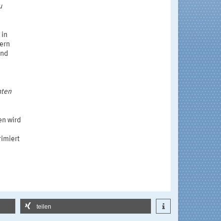
u
 in
ern
und
nten
en wird
rimiert
teilen