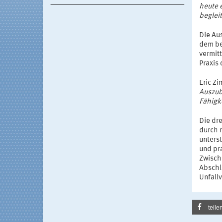
heute 
begleit
Die Au
dem be
vermitt
Praxis
Eric Z
Auszubi
Fähigke
Die dr
durch 
unters
und pr
Zwische
Abschl
Unfall
teile