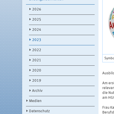
2026
2025
2024
2023
2022
Symbo
2021
2020
Ausbil
2019
Am erst
releva
Archiv
die Nu
am HG
Medien
Frau K
Datenschutz
Berufs