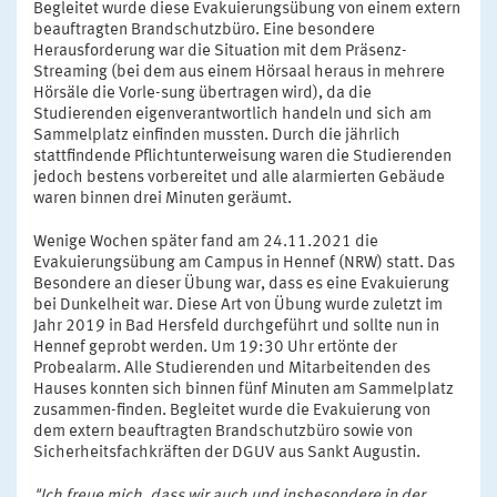
Begleitet wurde diese Evakuierungsübung von einem extern
beauftragten Brandschutzbüro. Eine besondere
Herausforderung war die Situation mit dem Präsenz-
Streaming (bei dem aus einem Hörsaal heraus in mehrere
Hörsäle die Vorle-sung übertragen wird), da die
Studierenden eigenverantwortlich handeln und sich am
Sammelplatz einfinden mussten. Durch die jährlich
stattfindende Pflichtunterweisung waren die Studierenden
jedoch bestens vorbereitet und alle alarmierten Gebäude
waren binnen drei Minuten geräumt.
Wenige Wochen später fand am 24.11.2021 die
Evakuierungsübung am Campus in Hennef (NRW) statt. Das
Besondere an dieser Übung war, dass es eine Evakuierung
bei Dunkelheit war. Diese Art von Übung wurde zuletzt im
Jahr 2019 in Bad Hersfeld durchgeführt und sollte nun in
Hennef geprobt werden. Um 19:30 Uhr ertönte der
Probealarm. Alle Studierenden und Mitarbeitenden des
Hauses konnten sich binnen fünf Minuten am Sammelplatz
zusammen-finden. Begleitet wurde die Evakuierung von
dem extern beauftragten Brandschutzbüro sowie von
Sicherheitsfachkräften der DGUV aus Sankt Augustin.
"Ich freue mich, dass wir auch und insbesondere in der