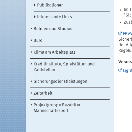
Publikationen
Im T
"Sic
Interessante Links
Zusä
Bühnen und Studios
FBVW
Sicher
Büro
der Al
Regelu
Klima am Arbeitsplatz
Verans
Kreditinstitute, Spielstätten und
Zahlstellen
Ligh
Sicherungsdienstleistungen
Zeitarbeit
Projektgruppe Bezahlter
Mannschaftssport