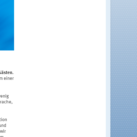
Gästen.
m einer
wenig
prache,
tion
 und
wir