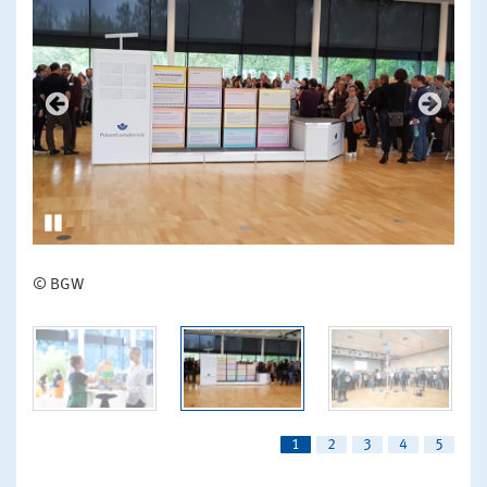
© BGW
1
2
3
4
5