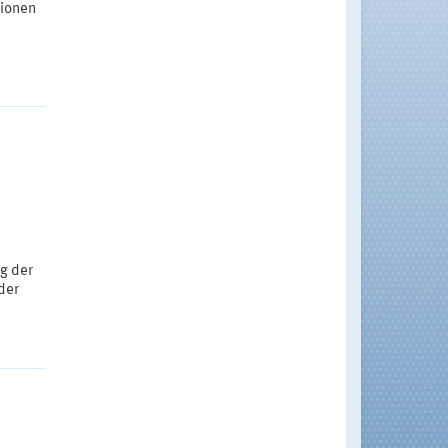
ionen
g der
der