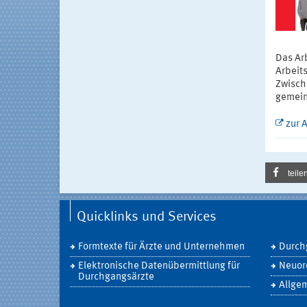
Das Ar
Arbeits
Zwisch
gemein
zur 
teile
Quicklinks und Services
Formtexte für Ärzte und Unternehmen
Durch
Elektronische Datenübermittlung für
Neuord
Durchgangsärzte
Allgem