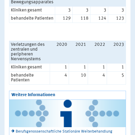
Bewegungsapparates
Kliniken gesamt
3
3
3
3
behandelte Patienten
129
118
124
123
Verletzungen des
2020
2021
2022
2023
zentralen und
peripheren
Nervensystems
Kliniken gesamt
1
1
1
1
behandelte
4
10
4
5
Patienten
Weitere Informationen
Berufsgenossenschaftliche Stationäre Weiterbehandlung