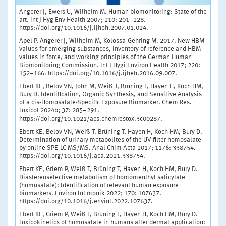
Angerer J, Ewers U, Wilhelm M. Human biomonitoring: State of the
art. Int J Hyg Env Health 2007; 210: 201–228.
https://doi.org/10.1016/j.ijheh.2007.01.024.
Apel P, Angerer J, Wilhelm M, Kolossa-Gehring M. 2017. New HBM
values for emerging substances, inventory of reference and HBM
values in force, and working principles of the German Human
Biomonitoring Commission. Int J Hygi Environ Health 2017; 220:
152–166. https://doi.org/10.1016/j.ijheh.2016.09.007.
Ebert KE, Belov VN, John M, Weiß T, Brüning T, Hayen H, Koch HM,
Bury D. Identification, Organic Synthesis, and Sensitive Analysis
of a cis-Homosalate-Specific Exposure Biomarker. Chem Res.
Toxicol 2024b; 37: 285–291.
https://doi.org/10.1021/acs.chemrestox.3c00287.
Ebert KE, Belov VN, Weiß T. Brüning T, Hayen H, Koch HM, Bury D.
Determination of urinary metabolites of the UV filter homosalate
by online-SPE-LC-MS/MS. Anal Chim Acta 2017; 1176: 338754.
https://doi.org/10.1016/j.aca.2021.338754.
Ebert KE, Griem P, Weiß T, Brüning T, Hayen H, Koch HM, Bury D.
Diastereoselective metabolism of homomenthyl salicylate
(homosalate): Identification of relevant human exposure
biomarkers. Environ Int monik 2022; 170: 107637.
https://doi.org/10.1016/j.envint.2022.107637.
Ebert KE, Griem P, Weiß T, Brüning T, Hayen H, Koch HM, Bury D.
Toxicokinetics of homosalate in humans after dermal application: