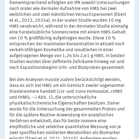
Dementsprechend erfolgten am IPA sowohl Untersuchungen
nach oraler wie dermaler Aufnahme von HMS bei zwei
weiblichen und zwei männlichen Versuchspersonen (Ebert
et al., 2022, 2024a). In der oralen Studie wurden 10 mg
HMS verabreicht, während in der dermalen Studie einmalig
eine handelsübliche Sonnencreme mit einem HMS-Gehalt
von 10 % großflächig aufgetragen wurde. Diese 10 %
entsprechen der maximalen Konzentration in aktuell noch
verkehrsfähigen Kosmetika und resultierten in einer
aufgetragenen Menge von 1,26 bis 2,61 g HMS. In beiden
Studien wurden über definierte Zeiträume hinweg vor und
nach Expositionsbeginn Urin- und Blutproben gesammelt.
Bei den Analysen musste zudem berücksichtigt werden,
dass es sich bei HMS um ein Gemisch zweier sogenannter
Diastereomere handelt (
cis
- und
trans
-Homosalat, cHMS
und tHMS; → Abb. 1), die unterschiedliche
physikalischchemische Eigenschaften besitzen. Daher
wurde für die Untersuchung der gesammelten Proben und
für die spätere Routine-Anwendung ein analytisches
Verfahren entwickelt, das für beide Isomere eine
empfindliche und selektive quantitative Messung von je
zwei spezifischen oxidierten Metaboliten als Biomarker
erlaubt (Ebert et al. 2021, 2024b). Außerdem wurden