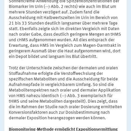
Sonnencreme-Anwendung die Spitzenkonzentrationen der
Biomarker im Urin (→ Abb. 2 rechts) wie auch im Blut um
mehrere Stunden verzögert auf. Zudem fand die
Ausscheidung mit Halbwertszeiten im Urin im Bereich von
21 bis 33 Stunden deutlich langsamer über mehrere Tage
statt. Ebenfalls zeigte sich im direkten Vergleich mit Daten
nach oraler Gabe, dass deutlich geringere Mengen an tHMS
und cHMS aufgenommen wurden. All dies entsprach der
Erwartung, dass HMS im Vergleich zum Magen-Darmtrakt in
geringerem Ausmaß über die Haut aufgenommen wird, dort
ein Depot bildet und langsam ins Blut übertritt.
Trotz der Unterschiede zwischen der dermalen und oralen
Stoffaufnahme erfolgte die Verstoffwechslung der
spezifischen Metaboliten und die Ausscheidung für beide
Aufnahmepfade in vergleichbarem Umfang. So sind die
Metabolitenspektren nach oraler und dermaler Applikation
von HMS nahezu identisch (→ Abb. 3 exemplarisch für
tHMS und seine Metaboliten dargestellt). Dies zeigt, dass
die im Rahmen der Studie nach oraler Dosierung ermittelten
Konversionsfaktoren auch zur Dosisbestimmung nach
dermaler Exposition herangezogen werden können.
Biomonitoring-Methode ermöglicht Expositionsermittlung