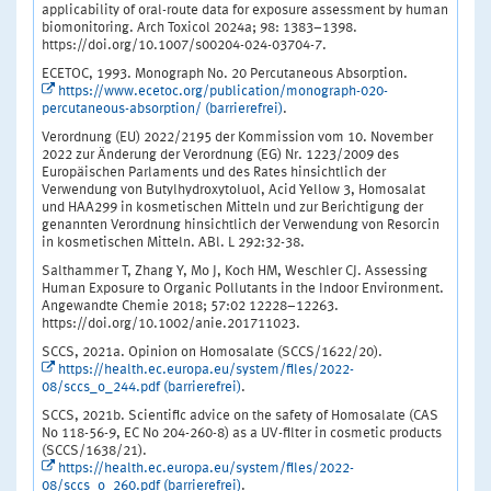
applicability of oral-route data for exposure assessment by human
biomonitoring. Arch Toxicol 2024a; 98: 1383–1398.
https://doi.org/10.1007/s00204-024-03704-7.
ECETOC, 1993. Monograph No. 20 Percutaneous Absorption.
https://www.ecetoc.org/publication/monograph-020-
percutaneous-absorption/ (barrierefrei)
.
Verordnung (EU) 2022/2195 der Kommission vom 10. November
2022 zur Änderung der Verordnung (EG) Nr. 1223/2009 des
Europäischen Parlaments und des Rates hinsichtlich der
Verwendung von Butylhydroxytoluol, Acid Yellow 3, Homosalat
und HAA299 in kosmetischen Mitteln und zur Berichtigung der
genannten Verordnung hinsichtlich der Verwendung von Resorcin
in kosmetischen Mitteln. ABl. L 292:32-38.
Salthammer T, Zhang Y, Mo J, Koch HM, Weschler CJ. Assessing
Human Exposure to Organic Pollutants in the Indoor Environment.
Angewandte Chemie 2018; 57:02 12228–12263.
https://doi.org/10.1002/anie.201711023.
SCCS, 2021a. Opinion on Homosalate (SCCS/1622/20).
https://health.ec.europa.eu/system/files/2022-
08/sccs_o_244.pdf (barrierefrei)
.
SCCS, 2021b. Scientific advice on the safety of Homosalate (CAS
No 118-56-9, EC No 204-260-8) as a UV-filter in cosmetic products
(SCCS/1638/21).
https://health.ec.europa.eu/system/files/2022-
08/sccs_o_260.pdf (barrierefrei)
.