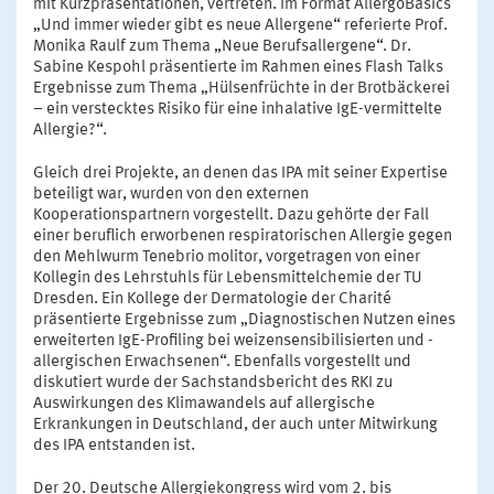
mit Kurzpräsentationen, vertreten. Im Format AllergoBasics
„Und immer wieder gibt es neue Allergene“ referierte Prof.
Monika Raulf zum Thema „Neue Berufsallergene“. Dr.
Sabine Kespohl präsentierte im Rahmen eines Flash Talks
Ergebnisse zum Thema „Hülsenfrüchte in der Brotbäckerei
– ein verstecktes Risiko für eine inhalative IgE-vermittelte
Allergie?“.
Gleich drei Projekte, an denen das IPA mit seiner Expertise
beteiligt war, wurden von den externen
Kooperationspartnern vorgestellt. Dazu gehörte der Fall
einer beruflich erworbenen respiratorischen Allergie gegen
den Mehlwurm Tenebrio molitor, vorgetragen von einer
Kollegin des Lehrstuhls für Lebensmittelchemie der TU
Dresden. Ein Kollege der Dermatologie der Charité
präsentierte Ergebnisse zum „Diagnostischen Nutzen eines
erweiterten IgE-Profiling bei weizensensibilisierten und -
allergischen Erwachsenen“. Ebenfalls vorgestellt und
diskutiert wurde der Sachstandsbericht des RKI zu
Auswirkungen des Klimawandels auf allergische
Erkrankungen in Deutschland, der auch unter Mitwirkung
des IPA entstanden ist.
Der 20. Deutsche Allergiekongress wird vom 2. bis