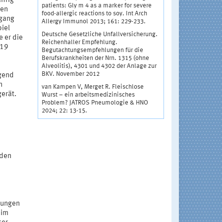
ährig
patients: Gly m 4 as a marker for severe
den
food-allergic reactions to soy. Int Arch
mgang
Allergy Immunol 2013; 161: 229-233.
piel
Deutsche Gesetzliche Unfallversicherung.
 er die
Reichenhaller Empfehlung.
019
Begutachtungsempfehlungen für die
Berufskrankheiten der Nrn. 1315 (ohne
Alveolitis), 4301 und 4302 der Anlage zur
BKV. November 2012
egend
n
van Kampen V, Merget R. Fleischlose
erät.
Wurst – ein arbeitsmedizinisches
Problem? JATROS Pneumologie & HNO
2024; 22: 13-15.
rden
rungen
 im