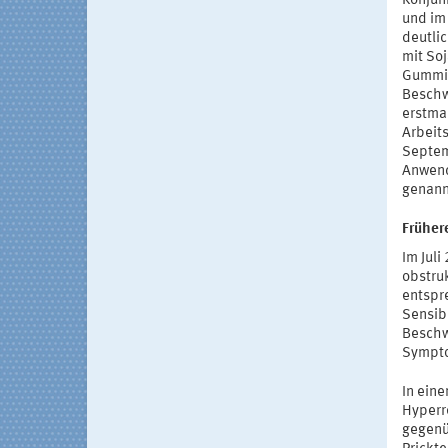
Konjun
und im
deutli
mit So
Gummi 
Beschw
erstma
Arbeit
Septem
Anwend
genann
Früher
Im Juli
obstru
entspr
Sensibi
Beschw
Sympto
In ein
Hyperr
gegenü