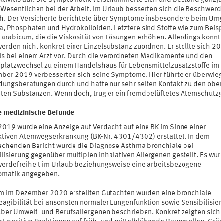
ktivitis auf. Die Symptomatik verschlimmerte sich und bestand ganzj
 Wesentlichen bei der Arbeit. Im Urlaub besserten sich die Beschwer
ch. Der Versicherte berichtete über Symptome insbesondere beim U
ja, Phosphaten und Hydrokolloiden. Letztere sind Stoffe wie zum Beis
arabicum, die die Viskosität von Lösungen erhöhen. Allerdings konnte
erden nicht konkret einer Einzelsubstanz zuordnen. Er stellte sich 2
ls bei einem Arzt vor. Durch die verordneten Medikamente und den
splatzwechsel zu einem Handelshaus für Lebensmittelzusatzstoffe im
ber 2019 verbesserten sich seine Symptome. Hier führte er überwi
ungsberatungen durch und hatte nur sehr selten Kontakt zu den obe
ten Substanzen. Wenn doch, trug er ein fremdbelüftetes Atemschutzg
e medizinische Befunde
 2019 wurde eine Anzeige auf Verdacht auf eine BK im Sinne einer
ktiven Atemwegserkrankung (BK-Nr. 4301/4302) erstattet. In dem
echenden Bericht wurde die Diagnose Asthma bronchiale bei
lisierung gegenüber multiplen inhalativen Allergenen gestellt. Es wu
erdefreiheit im Urlaub beziehungsweise eine arbeitsbezogene
matik angegeben.
em im Dezember 2020 erstellten Gutachten wurden eine bronchiale
eagibilität bei ansonsten normaler Lungenfunktion sowie Sensibilisie
ber Umwelt- und Berufsallergenen beschrieben. Konkret zeigten sich