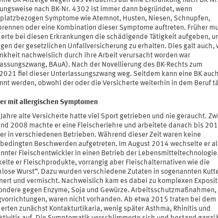
eine BK-Anzeige wegen des Verdachts auf eine Erkrankung nach BK-Nr
ungsweise nach BK-Nr. 4302 ist immer dann begründet, wenn
splatzbezogen Symptome wie Atemnot, Husten, Niesen, Schnupfen,
rennen oder eine Kombination dieser Symptome auftreten. Früher m
herte bei diesen Erkrankungen die schädigende Tätigkeit aufgeben, 
gen der gesetzlichen Unfallversicherung zu erhalten. Dies galt auch,
ankheit nachweislich durch ihre Arbeit verursacht worden war
lassungszwang, BAuA). Nach der Novellierung des BK-Rechts zum
2021 fiel dieser Unterlassungszwang weg. Seitdem kann eine BK auc
nt werden, obwohl der oder die Versicherte weiterhin in dem Beruf tät
her mit allergischen Symptomen
Jahre alte Versicherte hatte viel Sport getrieben und nie geraucht. Z
nd 2008 machte er eine Fleischerlehre und arbeitete danach bis 201
her in verschiedenen Betrieben. Während dieser Zeit waren keine
sbedingten Beschwerden aufgetreten. Im August 2014 wechselte er al
nnter Fleischentwickler in einen Betrieb der Lebensmitteltechnologie
elte er Fleischprodukte, vorrangig aber Fleischalternativen wie die
chlose Wurst“. Dazu wurden verschiedene Zutaten in sogenannten Kutt
inert und vermischt. Nachweislich kam es dabei zu komplexen Exposit
ondere gegen Enzyme, Soja und Gewürze. Arbeitsschutzmaßnahmen,
vorrichtungen, waren nicht vorhanden. Ab etwa 2015 traten bei dem
erten zunächst Kontakturtikaria, wenig später Asthma, Rhinitis und