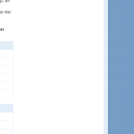
l. an
or der
der