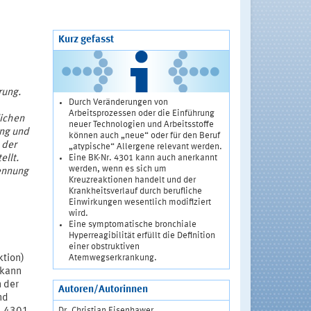
Kurz gefasst
rung.
Durch Veränderungen von
Arbeitsprozessen oder die Einführung
lichen
neuer Technologien und Arbeitsstoffe
ung und
können auch „neue“ oder für den Beruf
 der
„atypische“ Allergene relevant werden.
Eine BK-Nr. 4301 kann auch anerkannt
ellt.
werden, wenn es sich um
ennung
Kreuzreaktionen handelt und der
Krankheitsverlauf durch berufliche
Einwirkungen wesentlich modifiziert
wird.
Eine symptomatische bronchiale
Hyperreagibilität erfüllt die Definition
einer obstruktiven
Atemwegserkrankung.
ktion)
 kann
n der
Autoren/Autorinnen
nd
Dr. Christian Eisenhawer