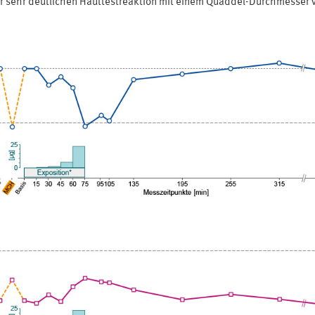
er sehr deutlichen Hauttestreaktion mit einem Quaddel-Durchmesser 