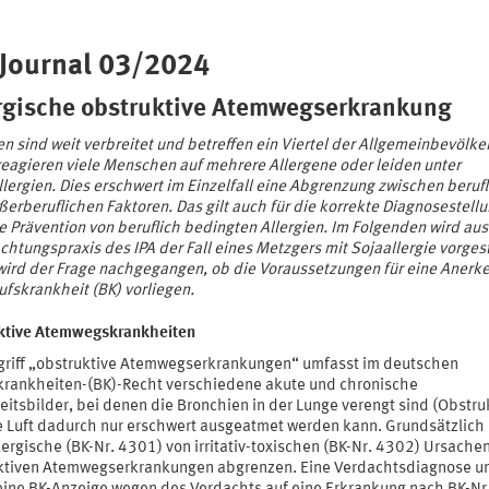
 Journal 03/2024
rgische obstruktive Atemwegserkrankung
en sind weit verbreitet und betreffen ein Viertel der Allgemeinbevölke
reagieren viele Menschen auf mehrere Allergene oder leiden unter
lergien. Dies erschwert im Einzelfall eine Abgrenzung zwischen beruf
erberuflichen Faktoren. Das gilt auch für die korrekte Diagnosestell
e Prävention von beruflich bedingten Allergien. Im Folgenden wird aus
htungspraxis des IPA der Fall eines Metzgers mit Sojaallergie vorgest
wird der Frage nachgegangen, ob die Voraussetzungen für eine Anerk
ufskrankheit (BK) vorliegen.
ktive Atemwegskrankheiten
griff „obstruktive Atemwegserkrankungen“ umfasst im deutschen
krankheiten-(BK)-Recht verschiedene akute und chronische
itsbilder, bei denen die Bronchien in der Lunge verengt sind (Obstru
e Luft dadurch nur erschwert ausgeatmet werden kann. Grundsätzlich
ergische (BK-Nr. 4301) von irritativ-toxischen (BK-Nr. 4302) Ursache
ktiven Atemwegserkrankungen abgrenzen. Eine Verdachtsdiagnose u