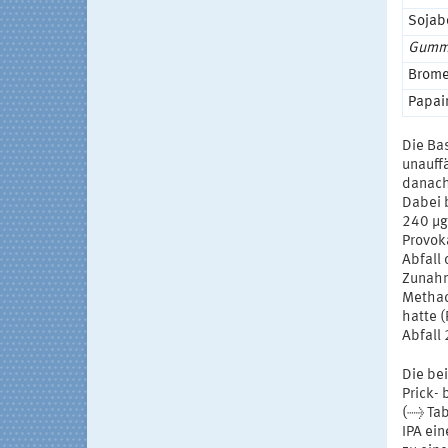
Sojab
Gummi
Brome
Papai
Die Ba
unauffä
danach
Dabei 
240 μg
Provok
Abfall
Zunahm
Methac
hatte 
Abfall
Die be
Prick-
(→ Tab
IPA ein