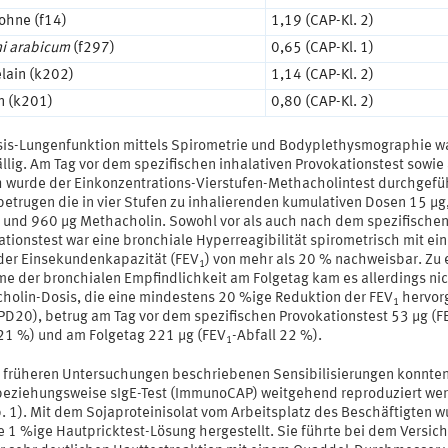
ohne (f14)
1,19 (CAP-Kl. 2)
 arabicum
(f297)
0,65 (CAP-Kl. 1)
lain (k202)
1,14 (CAP-Kl. 2)
n (k201)
0,80 (CAP-Kl. 2)
sis-Lungenfunktion mittels Spirometrie und Bodyplethysmographie w
llig. Am Tag vor dem spezifischen inhalativen Provokationstest sowie
 wurde der Einkonzentrations-Vierstufen-Methacholintest durchgefüh
betrugen die in vier Stufen zu inhalierenden kumulativen Dosen 15 μg,
 und 960 μg Methacholin. Sowohl vor als auch nach dem spezifische
ationstest war eine bronchiale Hyperreagibilität spirometrisch mit ei
 der Einsekundenkapazität (FEV
) von mehr als 20 % nachweisbar. Zu 
1
e der bronchialen Empfindlichkeit am Folgetag kam es allerdings nic
holin-Dosis, die eine mindestens 20 %ige Reduktion der FEV
hervor
1
(PD20), betrug am Tag vor dem spezifischen Provokationstest 53 μg (F
 21 %) und am Folgetag 221 μg (FEV
-Abfall 22 %).
1
i früheren Untersuchungen beschriebenen Sensibilisierungen konnte
 beziehungsweise sIgE-Test (ImmunoCAP) weitgehend reproduziert we
. 1). Mit dem Sojaproteinisolat vom Arbeitsplatz des Beschäftigten w
e 1 %ige Hautpricktest-Lösung hergestellt. Sie führte bei dem Versic