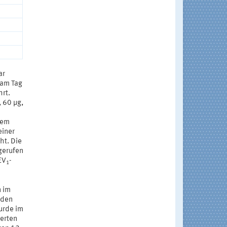
ar
 am Tag
rt.
 60 μg,
n
nem
einer
ht. Die
gerufen
EV
-
1
n im
rden
urde im
herten