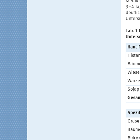
Medikat
3–4 Ta
deutlic
Unters
Tab. 1
Unters
Haut-
Histam
Bäum
Wiese
Warze
Sojap
Gesam
Spezif
Gräse
Bäume
Birke 