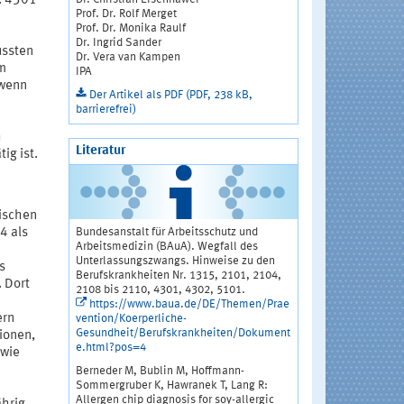
. 4301
Prof. Dr. Rolf Merget
Prof. Dr. Monika Raulf
Dr. Ingrid Sander
ussten
Dr. Vera van Kampen
um
IPA
 wenn
Der Artikel als PDF (PDF, 238 kB,
barrierefrei)
h
Literatur
ig ist.
wischen
Bundesanstalt für Arbeitsschutz und
4 als
Arbeitsmedizin (BAuA). Wegfall des
Unterlassungszwangs. Hinweise zu den
s
Berufskrankheiten Nr. 1315, 2101, 2104,
. Dort
2108 bis 2110, 4301, 4302, 5101.
https://www.baua.de/DE/Themen/Prae
ern
vention/Koerperliche-
Gesundheit/Berufskrankheiten/Dokument
ionen,
e.html?pos=4
 wie
Berneder M, Bublin M, Hoffmann-
Sommergruber K, Hawranek T, Lang R:
Allergen chip diagnosis for soy-allergic