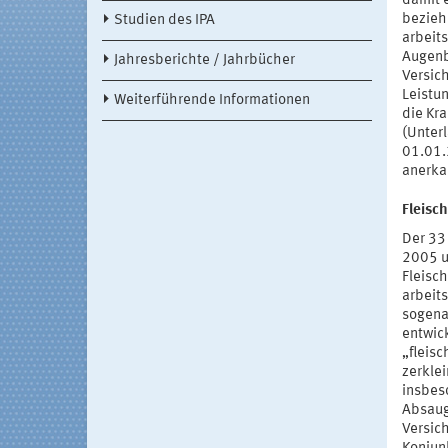
damit 
bezieh
Studien des IPA
arbeit
Augenb
Jahresberichte / Jahrbücher
Versic
Leistun
Weiterführende Informationen
die Kr
(Unter
01.01.
anerkan
Fleisc
Der 33 
2005 u
Fleisc
arbeit
sogena
entwick
„fleis
zerkle
insbes
Absaug
Versich