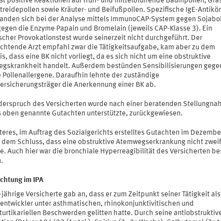
est positive Reaktionen auf früh- und mittelblühende Baumpollen, Grä
treidepollen sowie Kräuter- und Beifußpollen. Spezifische IgE-Antikö
 fanden sich bei der Analyse mittels ImmunoCAP-System gegen Sojab
gegen die Enzyme Papain und Bromelain (jeweils CAP-Klasse 3). Ein
scher Provokationstest wurde seinerzeit nicht durchgeführt. Der
chtende Arzt empfahl zwar die Tätigkeitsaufgabe, kam aber zu dem
s, dass eine BK nicht vorliegt, da es sich nicht um eine obstruktive
gskrankheit handelt. Außerdem bestünden Sensibilisierungen gege
e Pollenallergene. Daraufhin lehnte der zuständige
versicherungsträger die Anerkennung einer BK ab.
derspruch des Versicherten wurde nach einer beratenden Stellungna
s oben genannte Gutachten unterstützte, zurückgewiesen.
iteres, im Auftrag des Sozialgerichts erstelltes Gutachten im Dezemb
 dem Schluss, dass eine obstruktive Atemwegserkrankung nicht zweif
. Auch hier war die bronchiale Hyperreagibilität des Versicherten be
.
chtung im IPA
jährige Versicherte gab an, dass er zum Zeitpunkt seiner Tätigkeit als
hentwickler unter asthmatischen, rhinokonjunktivitischen und
urtikariellen Beschwerden gelitten hatte. Durch seine antiobstruktiv