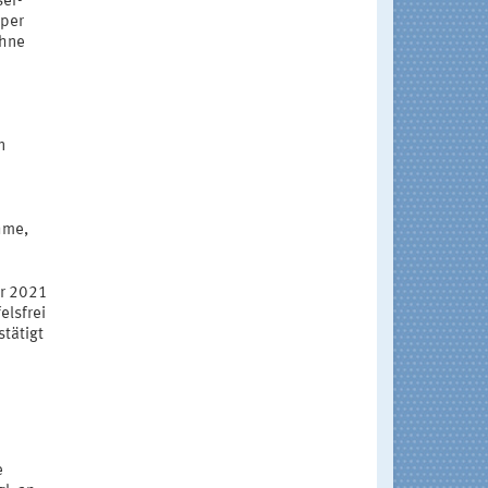
ser-
rper
ohne
n
hme,
er 2021
elsfrei
stätigt
e