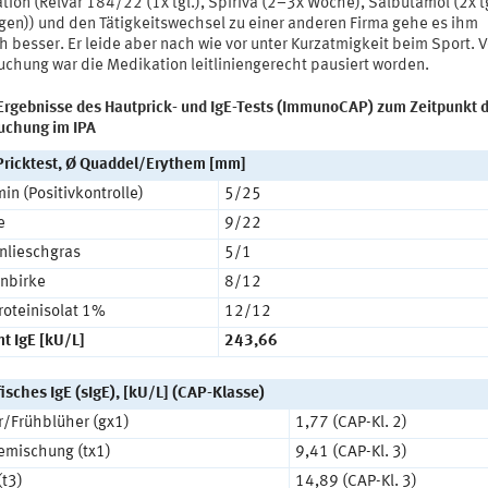
ion (Relvar 184/22 (1x tgl.), Spiriva (2–3x Woche), Salbutamol (2x tg
gen)) und den Tätigkeitswechsel zu einer anderen Firma gehe es ihm
h besser. Er leide aber nach wie vor unter Kurzatmigkeit beim Sport. V
uchung war die Medikation leitliniengerecht pausiert worden.
 Ergebnisse des Hautprick- und IgE-Tests (ImmunoCAP) zum Zeitpunkt 
uchung im IPA
Pricktest, Ø Quaddel/Erythem [mm]
in (Positivkontrolle)
5/25
e
9/22
nlieschgras
5/1
nbirke
8/12
roteinisolat 1%
12/12
t IgE [kU/L]
243,66
isches IgE (sIgE), [kU/L] (CAP-Klasse)
r/Frühblüher (gx1)
1,77 (CAP-Kl. 2)
mischung (tx1)
9,41 (CAP-Kl. 3)
(t3)
14,89 (CAP-Kl. 3)