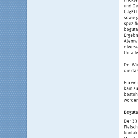
Prickt
und Ge
(sIgE)
sowie 
spezifi
beguta
Ergebni
Atemwe
divers
Unfall
Der Wi
die da
Ein we
kam zu
bestehe
worden
Beguta
Der 33-
Fleisc
kontakt