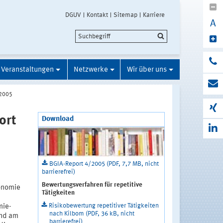
DGUV
Kontakt
Sitemap
Karriere
A
Veranstaltungen
Netzwerke
Wir über uns
/2005
ort
Download
BGIA-Report 4/2005 (PDF, 7,7 MB, nicht
barrierefrei)
Bewertungsverfahren für repetitive
onomie
Tätigkeiten
Risikobewertung repetitiver Tätigkeiten
mie-
nach Kilbom (PDF, 36 kB, nicht
and am
barrierefrei)