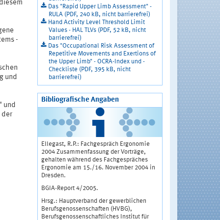
 diesem
Das "Rapid Upper Limb Assessment" -
RULA (PDF, 240 kB, nicht barrierefrei)
Hand Activity Level Threshold Limit
Values - HAL TLVs (PDF, 52 kB, nicht
gene
barrierefrei)
tems -
Das "Occupational Risk Assessment of
Repetitive Movements and Exertions of
the Upper Limb" - OCRA-Index und -
ischen
Checkliste (PDF, 395 kB, nicht
ng und
barrierefrei)
Bibliografische Angaben
" und
 der
Ellegast, R.P.: Fachgespräch Ergonomie
2004 Zusammenfassung der Vorträge,
gehalten während des Fachgespräches
Ergonomie am 15./16. November 2004 in
Dresden.
BGIA-Report 4/2005.
Hrsg.: Hauptverband der gewerblichen
Berufsgenossenschaften (HVBG),
Berufsgenossenschaftliches Institut für