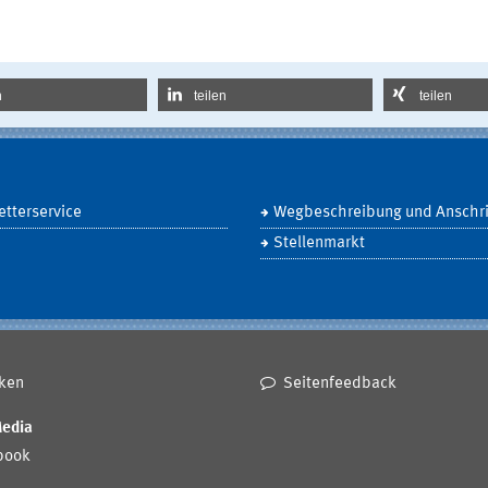
n
teilen
teilen
tterservice
Wegbeschreibung und Anschri
Stellenmarkt
ken
Seitenfeedback
Media
book