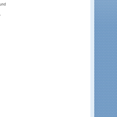
 und
.