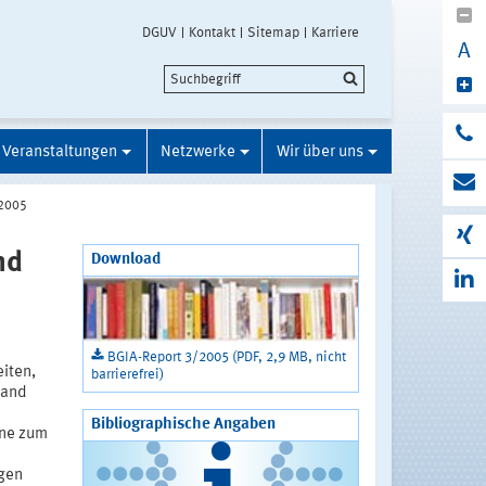
DGUV
Kontakt
Sitemap
Karriere
A
Veranstaltungen
Netzwerke
Wir über uns
/2005
nd
Download
d
BGIA-Report 3/2005 (PDF, 2,9 MB, nicht
iten,
barrierefrei)
Hand
Bibliographische Angaben
ine zum
rgen