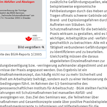
zusätzliche Gefährdungsquellen, wi
beispielsweise ergonomische
Fehlbelastungen durch das Heben u
Tragen oftmals schwerer Gebinde od
Brand- und Explosionsgefahren durc
Auftreten von Stäuben. Um
Schutzmaßnahmen für die betriebli
Praxis wirksam zu gestalten, wird es
wichtiger, Arbeitsplätze und -verfah
ganzheitlich zu betrachten: Alle mit 
Bild vergrößern
Tätigkeit verbundenen Gefährdungen
zu identifizieren und zu beurteilen.
eite des BGIA-Reports 3/2005
Gleichzeitig müssen die daraus
abgeleiteten Einzelmaßnahmen zur
dungsbeseitigung bzw. -verringerung aufeinander abgestimmt und an
rnisse der Praxis angepasst werden. Das Ergebnis ist ein
maßnahmenkonzept, das häufig nicht nur zu mehr Sicherheit und
heit am Arbeitsplatz beiträgt, sondern auch zu einer Verbesserung d
sbedingungen führt. Im Rahmen der G3-Seminarreihe des
enossenschaftlichen Instituts für Arbeitsschutz - BGIA stellten Fachl
rfahrungen mit Schutzmaßnahmen bei manuellen Abfüll- und
evorgängen vor. Das Ziel des Seminars war, die Teilnehmer über
maßnahmen und Gesamtkonzepte sowie über positive Praxisbeispiele
maßnahmenkonzepte zu informieren und Hilfestellungen für die