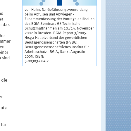
e
von Hahn, N.: Gefährdungsvermeidung
nd
beim Abfüllen und Abwiegen -
Zusammenfassung der Vorträge anlässlich
er
des BGIA-Seminars G3 Technische
h das
Schutzmaßnahmen am 13./14. November
2002 in Dresden. BGIA-Report 3/2005.
che
Hrsg.: Hauptverband der gewerblichen
 immer
Berufsgenossenschaften (HVBG),
ren
Berufsgenossenschaftliches Institut für
Arbeitsschutz - BGIA, Sankt Augustin
einer
2005. ISBN:
 sind
3-88383-684-2
 die
er
eute
 für