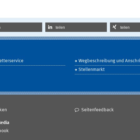
n
teilen
teilen
tterservice
Wegbeschreibung und Anschri
Stellenmarkt
ken
Seitenfeedback
Media
book