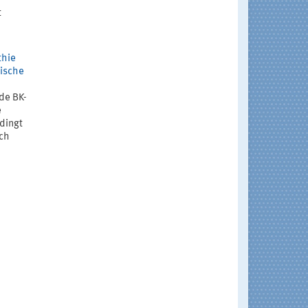
t
thie
mische
nde BK-
e
edingt
ch