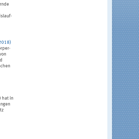
ernde
slauf-
/2018)
rper-
von
nd
schen
 hat in
ungen
tz