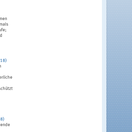
mmen
tmals
ufe;
nd
018)
n
erliche
schützt
18)
tende