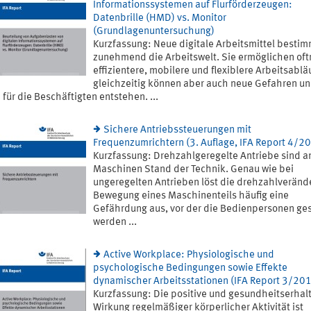
Informationssystemen auf Flurförderzeugen:
Datenbrille (HMD) vs. Monitor
(Grundlagenuntersuchung)
Kurzfassung: Neue digitale Arbeitsmittel besti
zunehmend die Arbeitswelt. Sie ermöglichen of
effizientere, mobilere und flexiblere Arbeitsablä
gleichzeitig können aber auch neue Gefahren u
 für die Beschäftigten entstehen. ...
Sichere Antriebssteuerungen mit
Frequenzumrichtern (3. Auflage, IFA Report 4/2
Kurzfassung: Drehzahlgeregelte Antriebe sind a
Maschinen Stand der Technik. Genau wie bei
ungeregelten Antrieben löst die drehzahlveränd
Bewegung eines Maschinenteils häufig eine
Gefährdung aus, vor der die Bedienpersonen ge
werden ...
Active Workplace: Physiologische und
psychologische Bedingungen sowie Effekte
dynamischer Arbeitsstationen (IFA Report 3/20
Kurzfassung: Die positive und gesundheitserhal
Wirkung regelmäßiger körperlicher Aktivität ist