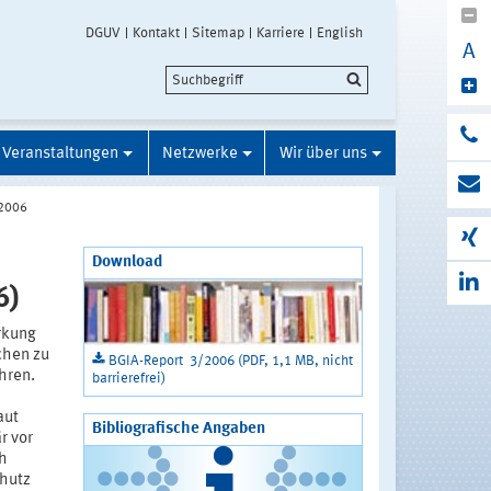
DGUV
Kontakt
Sitemap
Karriere
English
A
Veranstaltungen
Netzwerke
Wir über uns
/2006
Download
6)
rkung
chen zu
BGIA-Report 3/2006 (PDF, 1,1 MB, nicht
hren.
barrierefrei)
aut
Bibliografische Angaben
r vor
ch
chutz