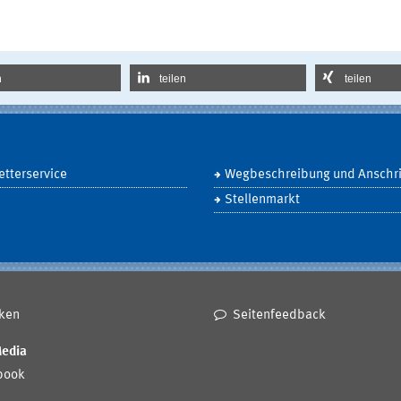
n
teilen
teilen
tterservice
Wegbeschreibung und Anschri
Stellenmarkt
ken
Seitenfeedback
Media
book