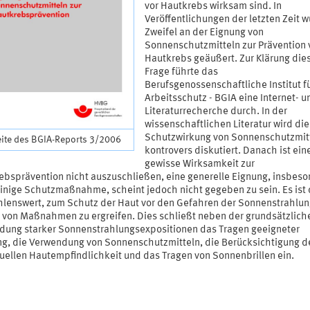
vor Hautkrebs wirksam sind. In
Veröffentlichungen der letzten Zeit 
Zweifel an der Eignung von
Sonnenschutzmitteln zur Prävention 
Hautkrebs geäußert. Zur Klärung die
Frage führte das
Berufsgenossenschaftliche Institut f
Arbeitsschutz - BGIA eine Internet- u
Literaturrecherche durch. In der
wissenschaftlichen Literatur wird die
Schutzwirkung von Sonnenschutzmit
eite des BGIA-Reports 3/2006
kontrovers diskutiert. Danach ist ein
gewisse Wirksamkeit zur
ebsprävention nicht auszuschließen, eine generelle Eignung, insbes
leinige Schutzmaßnahme, scheint jedoch nicht gegeben zu sein. Es ist
lenswert, zum Schutz der Haut vor den Gefahren der Sonnenstrahlun
 von Maßnahmen zu ergreifen. Dies schließt neben der grundsätzlich
dung starker Sonnenstrahlungsexpositionen das Tragen geeigneter
ng, die Verwendung von Sonnenschutzmitteln, die Berücksichtigung d
duellen Hautempfindlichkeit und das Tragen von Sonnenbrillen ein.