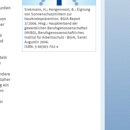
wurden
Siekmann, H.; Aengenvoort, B.: Eignung
von Sonnenschutzmitteln zur
Hautkrebsprävention. BGIA-Report
von
3/2006. Hrsg.: Hauptverband der
ser
gewerblichen Berufsgenossenschaften
(HVBG), Berufsgenossenschaftliches
ür
Institut für Arbeitsschutz - BGIA, Sankt
nd
Augustin 2006.
ISBN: 3-88383-702-4
teln
e
ondere
 daher
g ein
en
er