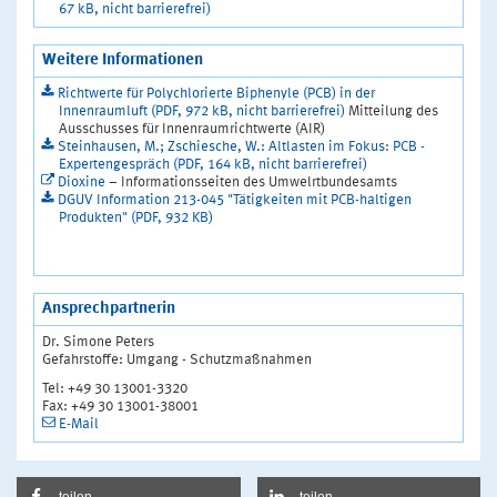
67 kB, nicht barrierefrei)
Weitere Informationen
Richtwerte für Polychlorierte Biphenyle (PCB) in der
Innenraumluft (PDF, 972 kB, nicht barrierefrei)
Mitteilung des
Ausschusses für Innenraumrichtwerte (AIR)
Steinhausen, M.; Zschiesche, W.: Altlasten im Fokus: PCB -
Expertengespräch (PDF, 164 kB, nicht barrierefrei)
Dioxine
– Informationsseiten des Umwelrtbundesamts
DGUV Information 213-045 "Tätigkeiten mit PCB-haltigen
Produkten" (PDF, 932 KB)
Ansprechpartnerin
Dr. Simone Peters
Gefahrstoffe: Umgang - Schutzmaßnahmen
Tel: +49 30 13001-3320
Fax: +49 30 13001-38001
E-Mail
teilen
teilen