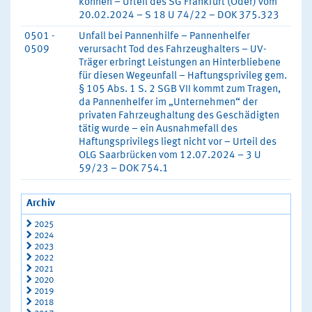
können – Urteil des SG Frankfurt (Oder) vom
20.02.2024 – S 18 U 74/22 – DOK 375.323
0501 -
Unfall bei Pannenhilfe – Pannenhelfer
0509
verursacht Tod des Fahrzeughalters – UV-
Träger erbringt Leistungen an Hinterbliebene
für diesen Wegeunfall – Haftungsprivileg gem.
§ 105 Abs. 1 S. 2 SGB VII kommt zum Tragen,
da Pannenhelfer im „Unternehmen“ der
privaten Fahrzeughaltung des Geschädigten
tätig wurde – ein Ausnahmefall des
Haftungsprivilegs liegt nicht vor – Urteil des
OLG Saarbrücken vom 12.07.2024 – 3 U
59/23 – DOK 754.1
Archiv
2025
2024
2023
2022
2021
2020
2019
2018