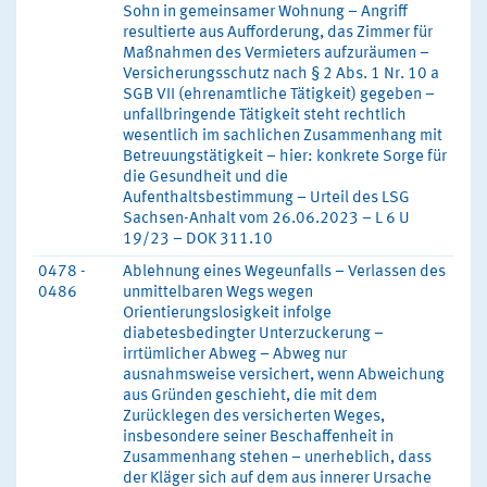
Sohn in gemeinsamer Wohnung – Angriff
resultierte aus Aufforderung, das Zimmer für
Maßnahmen des Vermieters aufzuräumen –
Versicherungsschutz nach § 2 Abs. 1 Nr. 10 a
SGB VII (ehrenamtliche Tätigkeit) gegeben –
unfallbringende Tätigkeit steht rechtlich
wesentlich im sachlichen Zusammenhang mit
Betreuungstätigkeit – hier: konkrete Sorge für
die Gesundheit und die
Aufenthaltsbestimmung – Urteil des LSG
Sachsen-Anhalt vom 26.06.2023 – L 6 U
19/23 – DOK 311.10
0478 -
Ablehnung eines Wegeunfalls – Verlassen des
0486
unmittelbaren Wegs wegen
Orientierungslosigkeit infolge
diabetesbedingter Unterzuckerung –
irrtümlicher Abweg – Abweg nur
ausnahmsweise versichert, wenn Abweichung
aus Gründen geschieht, die mit dem
Zurücklegen des versicherten Weges,
insbesondere seiner Beschaffenheit in
Zusammenhang stehen – unerheblich, dass
der Kläger sich auf dem aus innerer Ursache