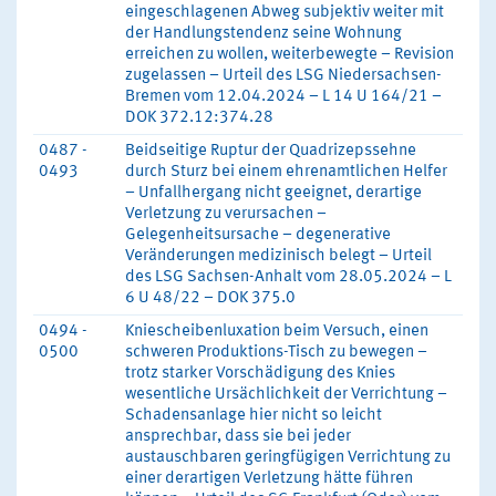
eingeschlagenen Abweg subjektiv weiter mit
der Handlungstendenz seine Wohnung
erreichen zu wollen, weiterbewegte – Revision
zugelassen – Urteil des LSG Niedersachsen-
Bremen vom 12.04.2024 – L 14 U 164/21 –
DOK 372.12:374.28
0487 -
Beidseitige Ruptur der Quadrizepssehne
0493
durch Sturz bei einem ehrenamtlichen Helfer
– Unfallhergang nicht geeignet, derartige
Verletzung zu verursachen –
Gelegenheitsursache – degenerative
Veränderungen medizinisch belegt – Urteil
des LSG Sachsen-Anhalt vom 28.05.2024 – L
6 U 48/22 – DOK 375.0
0494 -
Kniescheibenluxation beim Versuch, einen
0500
schweren Produktions-Tisch zu bewegen –
trotz starker Vorschädigung des Knies
wesentliche Ursächlichkeit der Verrichtung –
Schadensanlage hier nicht so leicht
ansprechbar, dass sie bei jeder
austauschbaren geringfügigen Verrichtung zu
einer derartigen Verletzung hätte führen