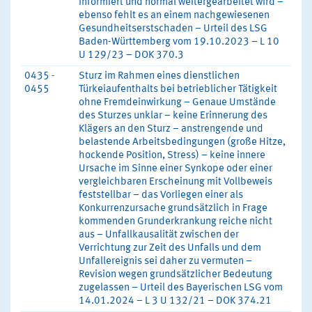
informiert und normal weitergearbeitet wird –
ebenso fehlt es an einem nachgewiesenen
Gesundheitserstschaden – Urteil des LSG
Baden-Württemberg vom 19.10.2023 – L 10
U 129/23 – DOK 370.3
0435 -
Sturz im Rahmen eines dienstlichen
0455
Türkeiaufenthalts bei betrieblicher Tätigkeit
ohne Fremdeinwirkung – Genaue Umstände
des Sturzes unklar – keine Erinnerung des
Klägers an den Sturz – anstrengende und
belastende Arbeitsbedingungen (große Hitze,
hockende Position, Stress) – keine innere
Ursache im Sinne einer Synkope oder einer
vergleichbaren Erscheinung mit Vollbeweis
feststellbar – das Vorliegen einer als
Konkurrenzursache grundsätzlich in Frage
kommenden Grunderkrankung reiche nicht
aus – Unfallkausalität zwischen der
Verrichtung zur Zeit des Unfalls und dem
Unfallereignis sei daher zu vermuten –
Revision wegen grundsätzlicher Bedeutung
zugelassen – Urteil des Bayerischen LSG vom
14.01.2024 – L 3 U 132/21 – DOK 374.21