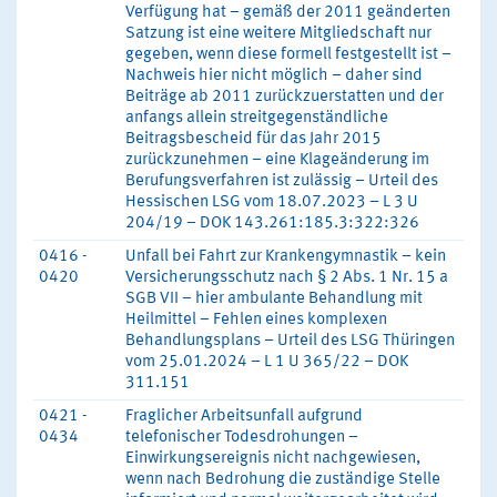
Verfügung hat – gemäß der 2011 geänderten
Satzung ist eine weitere Mitgliedschaft nur
gegeben, wenn diese formell festgestellt ist –
Nachweis hier nicht möglich – daher sind
Beiträge ab 2011 zurückzuerstatten und der
anfangs allein streitgegenständliche
Beitragsbescheid für das Jahr 2015
zurückzunehmen – eine Klageänderung im
Berufungsverfahren ist zulässig – Urteil des
Hessischen LSG vom 18.07.2023 – L 3 U
204/19 – DOK 143.261:185.3:322:326
0416 -
Unfall bei Fahrt zur Krankengymnastik – kein
0420
Versicherungsschutz nach § 2 Abs. 1 Nr. 15 a
SGB VII – hier ambulante Behandlung mit
Heilmittel – Fehlen eines komplexen
Behandlungsplans – Urteil des LSG Thüringen
vom 25.01.2024 – L 1 U 365/22 – DOK
311.151
0421 -
Fraglicher Arbeitsunfall aufgrund
0434
telefonischer Todesdrohungen –
Einwirkungsereignis nicht nachgewiesen,
wenn nach Bedrohung die zuständige Stelle