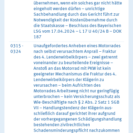
übernehmen, wenn ein solches gar nicht hätte
eingeholt werden dürfen – unrichtige
Sachbehandlung durch das Gericht führt zur
Notwendigkeit der Kostenübernahme durch
die Staatskasse – Beschluss des Bayerischen
LSG vom 17.04.2024 – L 17 U 40/24 B – DOK
187
0315 -
Unaufgefordertes Anheben eines Motorrades
0324
nach selbst verursachtem Anprall – Fraktur
des 4. Lendenwirbelkörpers – zwei getrennt
voneinander zu beurteilende Ereignisse –
Anstoß an das Motorrad mit PKW ist kein
geeigneter Mechanismus die Fraktur des 4.
Lendenwirbelkörpers der Klägerin zu
verursachen – beim Aufrichten des
Motorrades Arbeitsweg nicht nur geringfügig
unterbrochen – kein Versicherungsschutz als
Wie-Beschäftigte nach § 2 Abs. 2 Satz 1 SGB
VII – Handlungstendenz der Klägerin aus-
schließlich darauf gerichtet ihrer aufgrund
der vorhergegangenen Schädigungshandlung
bestehenden zivilrechtlichen
Schadensminderungspflicht nachzukommen