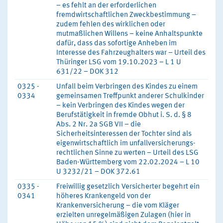
– es fehlt an der erforderlichen
fremdwirtschaftlichen Zweckbestimmung –
zudem fehlen des wirklichen oder
mutmaßlichen Willens – keine Anhaltspunkte
dafür, dass das sofortige Anheben im
Interesse des Fahrzeughalters war – Urteil des
Thüringer LSG vom 19.10.2023 – L 1 U
631/22 – DOK 312
0325 -
Unfall beim Verbringen des Kindes zu einem
0334
gemeinsamen Treffpunkt anderer Schulkinder
– kein Verbringen des Kindes wegen der
Berufstätigkeit in fremde Obhut i. S. d. § 8
Abs. 2 Nr. 2a SGB VII – die
Sicherheitsinteressen der Tochter sind als
eigenwirtschaftlich im unfallversicherungs-
rechtlichen Sinne zu werten – Urteil des LSG
Baden-Württemberg vom 22.02.2024 – L 10
U 3232/21 – DOK 372.61
0335 -
Freiwillig gesetzlich Versicherter begehrt ein
0341
höheres Krankengeld von der
Krankenversicherung – die vom Kläger
erzielten unregelmäßigen Zulagen (hier in