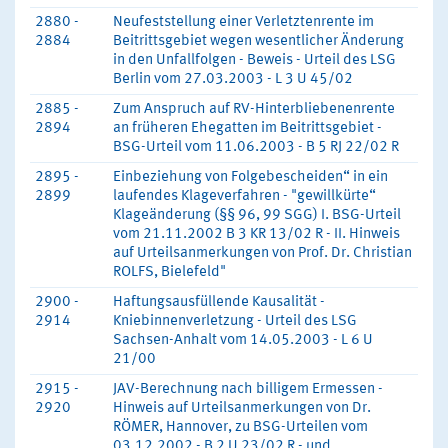
2880 -
Neufeststellung einer Verletztenrente im
2884
Beitrittsgebiet wegen wesentlicher Änderung
in den Unfallfolgen - Beweis - Urteil des LSG
Berlin vom 27.03.2003 - L 3 U 45/02
2885 -
Zum Anspruch auf RV-Hinterbliebenenrente
2894
an früheren Ehegatten im Beitrittsgebiet -
BSG-Urteil vom 11.06.2003 - B 5 RJ 22/02 R
2895 -
Einbeziehung von Folgebescheiden“ in ein
2899
laufendes Klageverfahren - "gewillkürte“
Klageänderung (§§ 96, 99 SGG) I. BSG-Urteil
vom 21.11.2002 B 3 KR 13/02 R - II. Hinweis
auf Urteilsanmerkungen von Prof. Dr. Christian
ROLFS, Bielefeld"
2900 -
Haftungsausfüllende Kausalität -
2914
Kniebinnenverletzung - Urteil des LSG
Sachsen-Anhalt vom 14.05.2003 - L 6 U
21/00
2915 -
JAV-Berechnung nach billigem Ermessen -
2920
Hinweis auf Urteilsanmerkungen von Dr.
RÖMER, Hannover, zu BSG-Urteilen vom
03.12.2002 - B 2 U 23/02 R - und