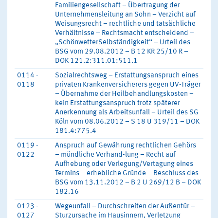
Familiengesellschaft – Übertragung der
Unternehmensleitung an Sohn – Verzicht auf
Weisungsrecht – rechtliche und tatsächliche
Verhältnisse – Rechtsmacht entscheidend –
„SchönwetterSelbständigkeit“ – Urteil des
BSG vom 29.08.2012 – B 12 KR 25/10 R –
DOK 121.2:311.01:511.1
0114 -
Sozialrechtsweg – Erstattungsanspruch eines
0118
privaten Krankenversicherers gegen UV-Träger
– Übernahme der Heilbehandlungskosten –
kein Erstattungsanspruch trotz späterer
Anerkennung als Arbeitsunfall – Urteil des SG
Köln vom 08.06.2012 – S 18 U 319/11 – DOK
181.4:775.4
0119 -
Anspruch auf Gewährung rechtlichen Gehörs
0122
– mündliche Verhand-lung – Recht auf
Aufhebung oder Verlegung/Vertagung eines
Termins – erhebliche Gründe – Beschluss des
BSG vom 13.11.2012 – B 2 U 269/12 B – DOK
182.16
0123 -
Wegeunfall – Durchschreiten der Außentür –
0127
Sturzursache im Hausinnern, Verletzung