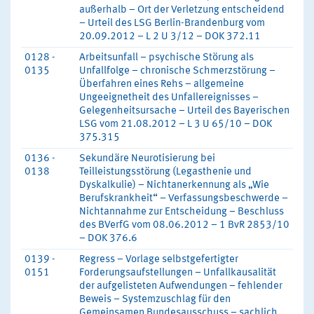
außerhalb – Ort der Verletzung entscheidend
– Urteil des LSG Berlin-Brandenburg vom
20.09.2012 – L 2 U 3/12 – DOK 372.11
0128 -
Arbeitsunfall – psychische Störung als
0135
Unfallfolge – chronische Schmerzstörung –
Überfahren eines Rehs – allgemeine
Ungeeignetheit des Unfallereignisses –
Gelegenheitsursache – Urteil des Bayerischen
LSG vom 21.08.2012 – L 3 U 65/10 – DOK
375.315
0136 -
Sekundäre Neurotisierung bei
0138
Teilleistungsstörung (Legasthenie und
Dyskalkulie) – Nichtanerkennung als „Wie
Berufskrankheit“ – Verfassungsbeschwerde –
Nichtannahme zur Entscheidung – Beschluss
des BVerfG vom 08.06.2012 – 1 BvR 2853/10
– DOK 376.6
0139 -
Regress – Vorlage selbstgefertigter
0151
Forderungsaufstellungen – Unfallkausalität
der aufgelisteten Aufwendungen – fehlender
Beweis – Systemzuschlag für den
Gemeinsamen Bundesausschuss – sachlich