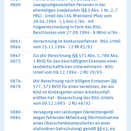
0860
zwangsumgesiedelten Personen in der
ehemaligen Sowjetunion (§§ 5 Abs. 1 Nr. 2, 7
FRG) - Urteil des LSG Rheinland-Pfalz vom
28.04.1994 - L 5 KnU 1/94 - mit
Folgeentscheidung in Form des BSG-
Beschlusses vom 27.09.1994 - 8 BKnU 6/94 -
0861 -
Verrechnung im Konkursverfahren - BSG-Urteil
0866
vom 15.12.1994 - 12 RK 85/92 -
0867 -
Zur JAV-Berechnung (§§ 571 Abs. 1, 780 Abs.
0875
1 RVO) für den beschäftigten Ehemann einer
landwirtschaftlichen Unternehmerin - BSG-
Urteil vom 08.12.1994 - 2 RU 29/93 -
0876 -
JAV-Berechnung nach billigem Ermessen (§§
0879
577, 573 RVO) für einen Verletzten, der als
Kind im Kindergarten einen Arbeitsunfall
erlitten hat - Besprechung des BSG-Urteils
vom 09.12.1993 - 2 RU 48/92 -
0880 -
Versagung von Leistungen (Verletztengeld)
0884
wegen fehlender Mitwirkung (Nichtteilnahme
eines Oberschenkelamputierten an einer
stationären Gehschulung) gemäß §§ 63, 66