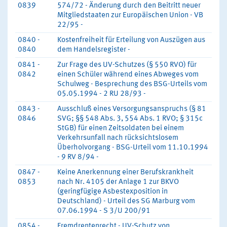
0839
574/72 - Änderung durch den Beitritt neuer
Mitgliedstaaten zur Europäischen Union - VB
22/95 -
0840 -
Kostenfreiheit für Erteilung von Auszügen aus
0840
dem Handelsregister -
0841 -
Zur Frage des UV-Schutzes (§ 550 RVO) für
0842
einen Schüler während eines Abweges vom
Schulweg - Besprechung des BSG-Urteils vom
05.05.1994 - 2 RU 28/93 -
0843 -
Ausschluß eines Versorgungsanspruchs (§ 81
0846
SVG; §§ 548 Abs. 3, 554 Abs. 1 RVO; § 315c
StGB) für einen Zeitsoldaten bei einem
Verkehrsunfall nach rücksichtslosem
Überholvorgang - BSG-Urteil vom 11.10.1994
- 9 RV 8/94 -
0847 -
Keine Anerkennung einer Berufskrankheit
0853
nach Nr. 4105 der Anlage 1 zur BKVO
(geringfügige Asbestexposition in
Deutschland) - Urteil des SG Marburg vom
07.06.1994 - S 3/U 200/91
0854 -
Fremdrentenrecht - UV-Schutz von