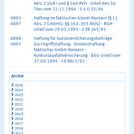
Abs. 2 SGB I und § 560 RVO - Urteil des SG
Trier vom 22.11.1994 - S 4 U 25/94
0892 -
Haftung im faktischen GbmH-Konzern (§ 13
0897
Abs. 2 GmbHG; §§ 302, 303 AktG) - BGH-
Urteil vom 29.03.1993 - II ZR 265/91 -
0898 -
Haftung für Sozialversicherungsbeiträge -
0907
Durchgriffshaftung - Konzernhaftung -
faktischer GmbH-Konzern -
Konkursausfallversicherung - BSG-Urteil vom
27.09.1994 - 10 RAr 1/92 -
Archiv
2025
2024
2023
2022
2021
2020
2019
2018
2017
2016
2015