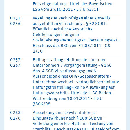
Freizeitgestaltung - Urteil des Bayerischen
LSG vom 25.10.2011 - L 3 U 52/11
0251 -
Regelung der Rechtsfolgen einer einseitig
0256
ausgeführten Verrechnung - § 52 SGB I -
öffentlich-rechtliche Ansprüche -
Geldleistungen - originär
Sozialleistungsberechtigter - Verwaltungsakt -
Beschluss des BSG vom 31.08.2011 - GS
2/10
0257 -
Beitragshaftung - Haftung des früheren
0267
Unternehmers / Vorgängerhaftung - § 150
Abs. 4 SGB VII verfassungsgemäß -
Ausscheiden eines OHG-Gesellschafters -
Unternehmerwechsel - vertraglich vereinbarte
Haftungsfreistellung - keine Auswirkung auf
Haftungsvorschrift - Urteil des LSG Baden-
Württemberg vom 30.03.2011 - L 9 U
3806/08
0268 -
Aussetzung eines Zivilverfahrens -
0270
Bindungswirkung nach § 108 SGB VII -
Verletzung einer Kfz-Halterin - Leistung von
Starthilfe - Beschluss des OLG Düsseldorf vom