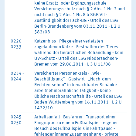
keine Ersatz- oder Ergänzungsschule -
Versicherungsschutz nach § 2 Abs. 1 Nr. 2 und
nicht nach § 2 Abs. 1 Nr. 8 b SGB VII -
Zuständigkeit der Fach-BG - Urteil des LSG
Berlin-Brandenburg vom 03.11.2011 - L 2 U
582/08
0226 -
Katzenbiss - Pflege einer verletzten
0233
zugelaufenen Katze - Festhalten des Tieres
während der tierärztlichen Behandlung - kein
UV-Schutz - Urteil des LSG Niedersachsen-
Bremen vom 29.06.2011 - L 3 U 11/08
0234 -
Versicherter Personenkreis - „Wie-
0244
Beschäftigung“ - Gastwirt - „Nach-dem-
Rechten-sehen“ in benachbarter Schänke -
arbeitnehmerähnliche Tätigkeit - keine
übliche Nachbarschaftshilfe - Urteil des LSG
Baden-Württemberg vom 16.11.2011 - L 2 U
1422/10
0245 -
Arbeitsunfall - Busfahrer - Transport einer
0250
Fangruppe zu einem Fußballspiel - eigener
Besuch des Fußballspiels in Fahrtpause -
fehlender innerer Zusammenhang - private