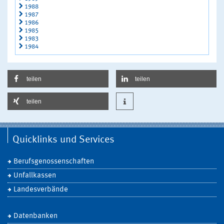
1988
1987
1986
1985
1983
1984
teilen
teilen
teilen
Quicklinks und Services
Berufsgenossenschaften
Unfallkassen
Landesverbände
Datenbanken