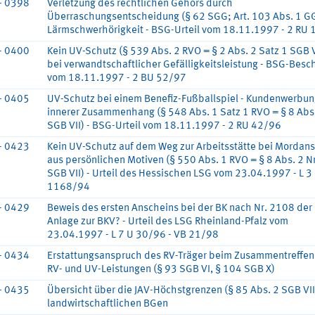
- 0398
Verletzung des rechtlichen Gehörs durch
Überraschungsentscheidung (§ 62 SGG; Art. 103 Abs. 1 GG
Lärmschwerhörigkeit - BSG-Urteil vom 18.11.1997 - 2 RU
- 0400
Kein UV-Schutz (§ 539 Abs. 2 RVO = § 2 Abs. 2 Satz 1 SGB V
bei verwandtschaftlicher Gefälligkeitsleistung - BSG-Besc
vom 18.11.1997 - 2 BU 52/97
- 0405
UV-Schutz bei einem Benefiz-Fußballspiel - Kundenwerbun
innerer Zusammenhang (§ 548 Abs. 1 Satz 1 RVO = § 8 Abs
SGB VII) - BSG-Urteil vom 18.11.1997 - 2 RU 42/96
- 0423
Kein UV-Schutz auf dem Weg zur Arbeitsstätte bei Mordan
aus persönlichen Motiven (§ 550 Abs. 1 RVO = § 8 Abs. 2 Nr
SGB VII) - Urteil des Hessischen LSG vom 23.04.1997 - L 3
1168/94
- 0429
Beweis des ersten Anscheins bei der BK nach Nr. 2108 der
Anlage zur BKV? - Urteil des LSG Rheinland-Pfalz vom
23.04.1997 - L 7 U 30/96 - VB 21/98
- 0434
Erstattungsanspruch des RV-Träger beim Zusammentreffen
RV- und UV-Leistungen (§ 93 SGB VI, § 104 SGB X)
- 0435
Übersicht über die JAV-Höchstgrenzen (§ 85 Abs. 2 SGB VII
landwirtschaftlichen BGen