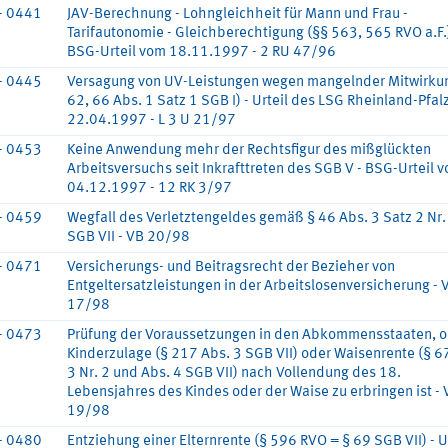
- 0441
JAV-Berechnung - Lohngleichheit für Mann und Frau -
Tarifautonomie - Gleichberechtigung (§§ 563, 565 RVO a.F.)
BSG-Urteil vom 18.11.1997 - 2 RU 47/96
- 0445
Versagung von UV-Leistungen wegen mangelnder Mitwirku
62, 66 Abs. 1 Satz 1 SGB I) - Urteil des LSG Rheinland-Pfal
22.04.1997 - L 3 U 21/97
- 0453
Keine Anwendung mehr der Rechtsfigur des mißglückten
Arbeitsversuchs seit Inkrafttreten des SGB V - BSG-Urteil 
04.12.1997 - 12 RK 3/97
- 0459
Wegfall des Verletztengeldes gemäß § 46 Abs. 3 Satz 2 Nr.
SGB VII - VB 20/98
- 0471
Versicherungs- und Beitragsrecht der Bezieher von
Entgeltersatzleistungen in der Arbeitslosenversicherung - 
17/98
- 0473
Prüfung der Voraussetzungen in den Abkommensstaaten, 
Kinderzulage (§ 217 Abs. 3 SGB VII) oder Waisenrente (§ 6
3 Nr. 2 und Abs. 4 SGB VII) nach Vollendung des 18.
Lebensjahres des Kindes oder der Waise zu erbringen ist - 
19/98
- 0480
Entziehung einer Elternrente (§ 596 RVO = § 69 SGB VII) - U