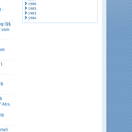
1986
1985
 -
1983
1984
ng (§§
z vom
vom
 1
VB
ob
7 Abs.
VB
rteil