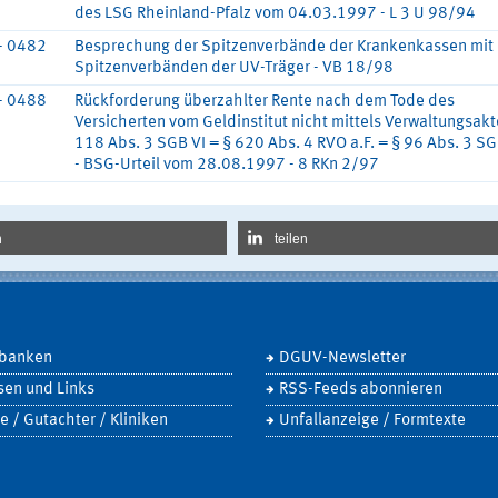
des LSG Rheinland-Pfalz vom 04.03.1997 - L 3 U 98/94
- 0482
Besprechung der Spitzenverbände der Krankenkassen mit
Spitzenverbänden der UV-Träger - VB 18/98
- 0488
Rückforderung überzahlter Rente nach dem Tode des
Versicherten vom Geldinstitut nicht mittels Verwaltungsakt
118 Abs. 3 SGB VI = § 620 Abs. 4 RVO a.F. = § 96 Abs. 3 SG
- BSG-Urteil vom 28.08.1997 - 8 RKn 2/97
n
teilen
banken
DGUV-Newsletter
sen und Links
RSS-Feeds abonnieren
e / Gutachter / Kliniken
Unfallanzeige / Formtexte