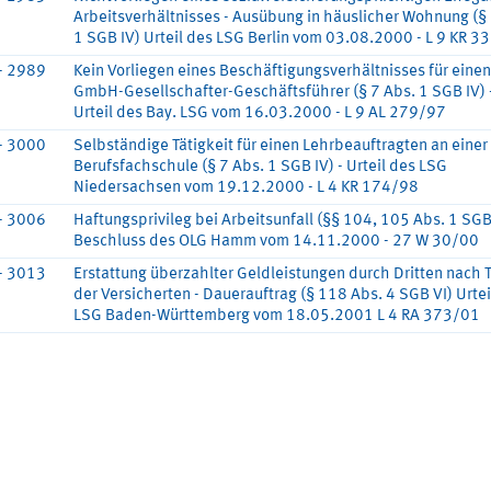
Arbeitsverhältnisses - Ausübung in häuslicher Wohnung (§ 
1 SGB IV) Urteil des LSG Berlin vom 03.08.2000 - L 9 KR 3
- 2989
Kein Vorliegen eines Beschäftigungsverhältnisses für einen
GmbH-Gesellschafter-Geschäftsführer (§ 7 Abs. 1 SGB IV) 
Urteil des Bay. LSG vom 16.03.2000 - L 9 AL 279/97
- 3000
Selbständige Tätigkeit für einen Lehrbeauftragten an einer
Berufsfachschule (§ 7 Abs. 1 SGB IV) - Urteil des LSG
Niedersachsen vom 19.12.2000 - L 4 KR 174/98
- 3006
Haftungsprivileg bei Arbeitsunfall (§§ 104, 105 Abs. 1 SGB 
Beschluss des OLG Hamm vom 14.11.2000 - 27 W 30/00
- 3013
Erstattung überzahlter Geldleistungen durch Dritten nach 
der Versicherten - Dauerauftrag (§ 118 Abs. 4 SGB VI) Urtei
LSG Baden-Württemberg vom 18.05.2001 L 4 RA 373/01