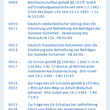
0009
Rechtsvorschriften gemäß §§ 102 ff. SGB X
auf Erstattungsansprüche seit dem 1.7.1983 -
Urteil des Bayer. LSG vom 23.11.1983 - L 14
Ar 553/82
0010 -
Deutsch-niederländischer Vertrag über die
0011
Einziehung und Beitreibung von Beiträgen der
Sozialen Sicherheit - Verwendung des
Vordrucks N 13a - VB 46/84
0012 -
Deutsch-französisches Abkommen über die
0013
Einziehung oder Beitreibung von Beiträgen
der Sozialen Sicherheit - VB 48/84
0014 -
UV-Schutz gemäß §§ 548 Abs. 1 Satz 1 i.V.m.
0017
539 Abs. 1 Nr. 17 Buchst. a) RVO bei einer
stationären Nachuntersuchung - BSG-Urteil
vom 29.2.1984 - 2 RU 25/83
0018 -
Zur Frage des UV-Schutzes gemäß § 550 Abs.
0032
1 RVO auf dem Weg zur Arbeit (Rollschuh
fahrend) - BSG-Urteil vom 29.2.1984 - 2 RU
73/82
0033 -
Zur Frage des UV-Schutzes bei Selbsttötung
0038
(Sturz vom Balkon des Hotelzimmers) nach