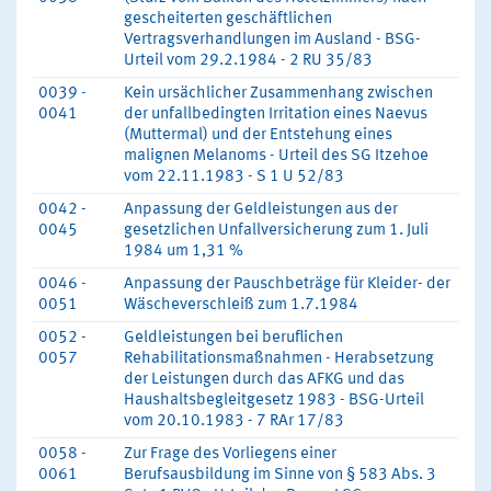
gescheiterten geschäftlichen
Vertragsverhandlungen im Ausland - BSG-
Urteil vom 29.2.1984 - 2 RU 35/83
0039 -
Kein ursächlicher Zusammenhang zwischen
0041
der unfallbedingten Irritation eines Naevus
(Muttermal) und der Entstehung eines
malignen Melanoms - Urteil des SG Itzehoe
vom 22.11.1983 - S 1 U 52/83
0042 -
Anpassung der Geldleistungen aus der
0045
gesetzlichen Unfallversicherung zum 1. Juli
1984 um 1,31 %
0046 -
Anpassung der Pauschbeträge für Kleider- der
0051
Wäscheverschleiß zum 1.7.1984
0052 -
Geldleistungen bei beruflichen
0057
Rehabilitationsmaßnahmen - Herabsetzung
der Leistungen durch das AFKG und das
Haushaltsbegleitgesetz 1983 - BSG-Urteil
vom 20.10.1983 - 7 RAr 17/83
0058 -
Zur Frage des Vorliegens einer
0061
Berufsausbildung im Sinne von § 583 Abs. 3