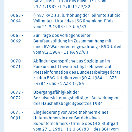
Satz 1 RVO - Urteil des Bayer. LSG vom
23.11.1983 - L 2/8 U 279/82
0062 -
§ 587 RVO a.F. (Erhöhung der Teilrente auf die
0064
Vollrente) - Urteil des LSG Rheinland-Pfalz
vom 21.9.1983 - L 3 U 4/83
0065 -
Zur Frage des Vorliegens einer
0069
Berufsausbildung im Zusammenhang mit
einer RV-Waisenrentengewährung - BSG-Urteil
vom 9.2.1984 - 11 RA 52/83
0070 -
Abfindungsansprüche aus Sozialplan im
0071
Konkurs nicht bevorrechtigt - Hinweis auf
Presseinformation des Bundesarbeitsgerichts
zu den BAG-Urteilen vom 30.4.1984 - 1 AZR
34/84 - und - 1 AZR 35/84
0072 -
Übergangsfähigkeit der
0072
Sozialversicherungsbeiträge - Auswirkungen
des Haushaltsbegleitgesetzes 1984
0073 -
Eingliederung von Arbeitnehmern eines
0091
Unternehmers in den Betrieb eines
Subunternehmers - Urteile des OLG Stuttgart
vom 27.1.1981 - 11 U 60/80 -, des BGH vom