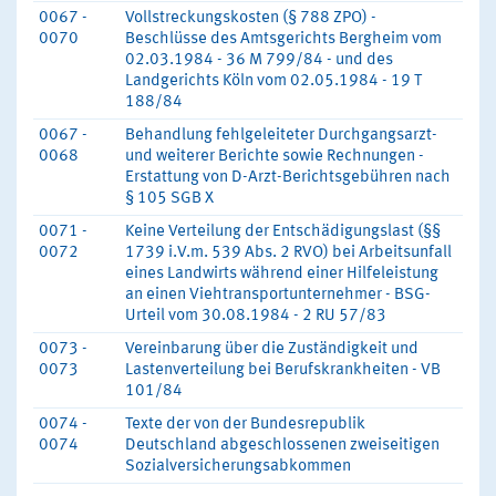
0067 -
Vollstreckungskosten (§ 788 ZPO) -
0070
Beschlüsse des Amtsgerichts Bergheim vom
02.03.1984 - 36 M 799/84 - und des
Landgerichts Köln vom 02.05.1984 - 19 T
188/84
0067 -
Behandlung fehlgeleiteter Durchgangsarzt-
0068
und weiterer Berichte sowie Rechnungen -
Erstattung von D-Arzt-Berichtsgebühren nach
§ 105 SGB X
0071 -
Keine Verteilung der Entschädigungslast (§§
0072
1739 i.V.m. 539 Abs. 2 RVO) bei Arbeitsunfall
eines Landwirts während einer Hilfeleistung
an einen Viehtransportunternehmer - BSG-
Urteil vom 30.08.1984 - 2 RU 57/83
0073 -
Vereinbarung über die Zuständigkeit und
0073
Lastenverteilung bei Berufskrankheiten - VB
101/84
0074 -
Texte der von der Bundesrepublik
0074
Deutschland abgeschlossenen zweiseitigen
Sozialversicherungsabkommen