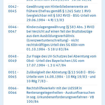
0042 -
Gewährung von Hinterbliebenenrente an
0045
frühere Ehefrau gemäß § 1265 Satz 1 RVO
(vergleichbar mit § 592 RVO) - BSG-Urteil vom
29.06.1984 - 4 RJ 13/83
0046 -
Kinderzulagengewährung (§ 583 Abs. 3 RVO)
0047
bei Verzicht auf einen Teil der Bruttobezüge
aus dem Ausbildungsverhältnis
(Grenzwertunterschreitung) - nicht
rechtskräftiges Urteil des SG Köln vom
01.10.1984 - S 18 U 83/84
0048 -
Zur Frage des UV-Schutzes bei Aberntung vom
0049
Obst - Urteil des Bayerischen LSG vom
17.07.1984 - L 3 U 47/84
0051 -
Zulässigkeit der Abtretung (§ 53 SGB I) - BSG-
0065
Urteile vom 14.08.1984 - 10 RKg 19/83 - und
10 RKg 7/83 -
0066 -
Rechtshilfeverkehr mit der UdSSR in
0066
Rentenangelegenheiten - Auskunftsersuchen
in sog. Urkundenanforderungsverfahren - VB
100/84