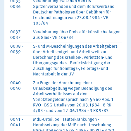
0035 -
Vereinbarung zwischen den UV-
0036
Spitzenverbänden und dem Berufsverband
Deutscher Pathologen über Gebühren für
Leichenöffnungen vom 23.08.1984 - VB
105/84
0037 -
Vereinbarung über Preise für künstliche Augen
0037
aus Glas - VB 106/84
0038 -
S- und M-Bescheinigungen des Arbeitgebers
0039
über Arbeitsentgelt und Arbeitszeit zur
Berechnung des Kranken-, Verletzten- und
Übergangsgeldes - Berücksichtigung der
Zuschläge für Sonntags-, Feiertags- und
Nachtarbeit in der UV
0040 -
Zur Frage der Anrechnung einer
0040
Urlaubsabgeltung wegen Beendigung des
Arbeitsverhältnisses auf den
Verletztengeldanspruch nach § 560 Abs. 1
RVO - BSG-Urteile vom 20.03.1984 - 8 RK
4/83 - und vom 27.06.1984 - 3 RK 9/83
0041 -
MdE-Urteil bei Hauterkrankungen -
0041
Herabsetzung der MdE nach Umschulung -
BSG-Urteil vom 16.05.1984 - 9b RU 48/82