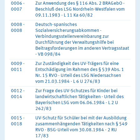
0006 -
Zur Anwendung des § 116 Abs. 2 BRAGebO -
0007
Beschluß des LSG Nordrhein-Westfalen vom
09.11.1983 - L 11 Ka 60/82
0008 -
Deutsch-spanisches
0008
Sozialversicherungsabkommen -
Verbindungsstellenvereinbarung zur
Durchführung der Verwaltungshilfe bei
Beitragsforderungen im anderen Vertragsstaat
- VB 098/84
0009 -
Zur Zuständigkeit des UV-Trägers für eine
0011
Entschädigung im Rahmen des § 539 Abs. 1
Nr. 15 RVO - Urteil des LSG Niedersachsen
vom 21.03.1984 - L 6 U 276/83
0012 -
Zur Frage des UV-Schutzes für Kinder bei
0014
landwirtschaftlichen Tätigkeiten - Urteil des
Bayerischen LSG vom 06.06.1984 - L 2 U
262/83
0015 -
UV-Schutz für Schüler bei mit der Ausbildung
0018
zusammenhängenden Tätigkeiten nach § 549
RVO - BSG-Urteil vom 30.08.1984 - 2 RU
17/83