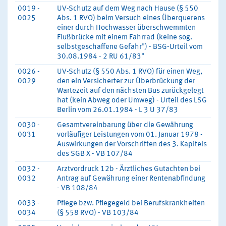
0019 -
UV-Schutz auf dem Weg nach Hause (§ 550
0025
Abs. 1 RVO) beim Versuch eines Überquerens
einer durch Hochwasser überschwemmten
Flußbrücke mit einem Fahrrad (keine sog.
selbstgeschaffene Gefahr") - BSG-Urteil vom
30.08.1984 - 2 RU 61/83"
0026 -
UV-Schutz (§ 550 Abs. 1 RVO) für einen Weg,
0029
den ein Versicherter zur Überbrückung der
Wartezeit auf den nächsten Bus zurückgelegt
hat (kein Abweg oder Umweg) - Urteil des LSG
Berlin vom 26.01.1984 - L 3 U 37/83
0030 -
Gesamtvereinbarung über die Gewährung
0031
vorläufiger Leistungen vom 01. Januar 1978 -
Auswirkungen der Vorschriften des 3. Kapitels
des SGB X - VB 107/84
0032 -
Arztvordruck 12b - Ärztliches Gutachten bei
0032
Antrag auf Gewährung einer Rentenabfindung
- VB 108/84
0033 -
Pflege bzw. Pflegegeld bei Berufskrankheiten
0034
(§ 558 RVO) - VB 103/84