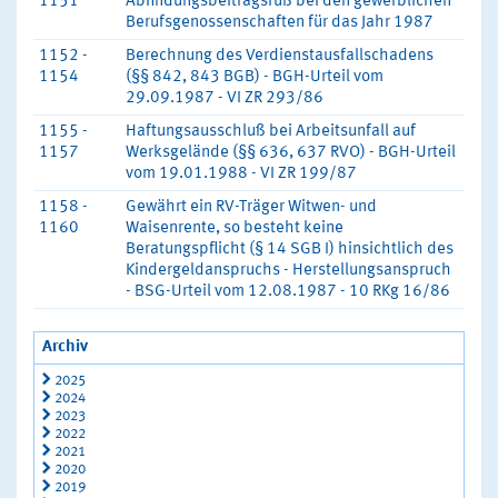
1151
Abfindungsbeitragsfuß bei den gewerblichen
Berufsgenossenschaften für das Jahr 1987
1152 -
Berechnung des Verdienstausfallschadens
1154
(§§ 842, 843 BGB) - BGH-Urteil vom
29.09.1987 - VI ZR 293/86
1155 -
Haftungsausschluß bei Arbeitsunfall auf
1157
Werksgelände (§§ 636, 637 RVO) - BGH-Urteil
vom 19.01.1988 - VI ZR 199/87
1158 -
Gewährt ein RV-Träger Witwen- und
1160
Waisenrente, so besteht keine
Beratungspflicht (§ 14 SGB I) hinsichtlich des
Kindergeldanspruchs - Herstellungsanspruch
- BSG-Urteil vom 12.08.1987 - 10 RKg 16/86
Archiv
2025
2024
2023
2022
2021
2020
2019