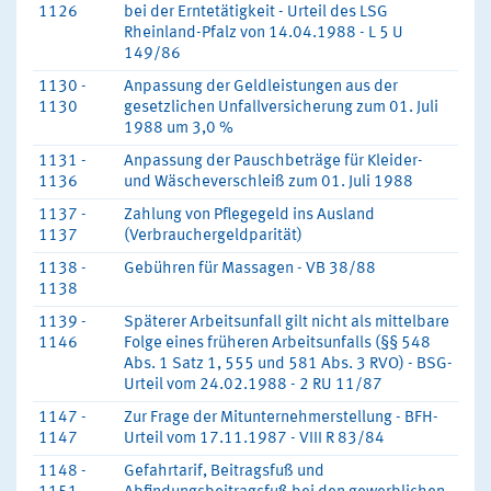
1126
bei der Erntetätigkeit - Urteil des LSG
Rheinland-Pfalz von 14.04.1988 - L 5 U
149/86
1130 -
Anpassung der Geldleistungen aus der
1130
gesetzlichen Unfallversicherung zum 01. Juli
1988 um 3,0 %
1131 -
Anpassung der Pauschbeträge für Kleider-
1136
und Wäscheverschleiß zum 01. Juli 1988
1137 -
Zahlung von Pflegegeld ins Ausland
1137
(Verbrauchergeldparität)
1138 -
Gebühren für Massagen - VB 38/88
1138
1139 -
Späterer Arbeitsunfall gilt nicht als mittelbare
1146
Folge eines früheren Arbeitsunfalls (§§ 548
Abs. 1 Satz 1, 555 und 581 Abs. 3 RVO) - BSG-
Urteil vom 24.02.1988 - 2 RU 11/87
1147 -
Zur Frage der Mitunternehmerstellung - BFH-
1147
Urteil vom 17.11.1987 - VIII R 83/84
1148 -
Gefahrtarif, Beitragsfuß und