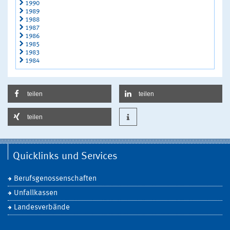
1990
1989
1988
1987
1986
1985
1983
1984
teilen
teilen
teilen
Quicklinks und Services
Berufsgenossenschaften
Unfallkassen
Landesverbände