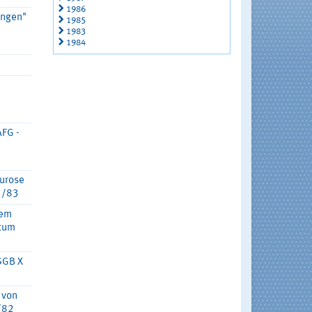
1986
ungen"
1985
1983
1984
AFG -
eurose
91/83
nem
otum
SGB X
 von
/82