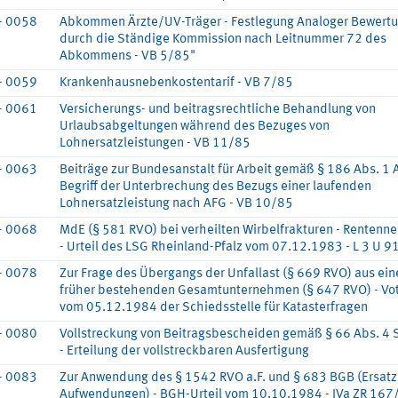
- 0058
Abkommen Ärzte/UV-Träger - Festlegung Analoger Bewert
durch die Ständige Kommission nach Leitnummer 72 des
Abkommens - VB 5/85"
- 0059
Krankenhausnebenkostentarif - VB 7/85
- 0061
Versicherungs- und beitragsrechtliche Behandlung von
Urlaubsabgeltungen während des Bezuges von
Lohnersatzleistungen - VB 11/85
- 0063
Beiträge zur Bundesanstalt für Arbeit gemäß § 186 Abs. 1 
Begriff der Unterbrechung des Bezugs einer laufenden
Lohnersatzleistung nach AFG - VB 10/85
- 0068
MdE (§ 581 RVO) bei verheilten Wirbelfrakturen - Rentenn
- Urteil des LSG Rheinland-Pfalz vom 07.12.1983 - L 3 U 
- 0078
Zur Frage des Übergangs der Unfallast (§ 669 RVO) aus ei
früher bestehenden Gesamtunternehmen (§ 647 RVO) - V
vom 05.12.1984 der Schiedsstelle für Katasterfragen
- 0080
Vollstreckung von Beitragsbescheiden gemäß § 66 Abs. 4 
- Erteilung der vollstreckbaren Ausfertigung
- 0083
Zur Anwendung des § 1542 RVO a.F. und § 683 BGB (Ersatz
Aufwendungen) - BGH-Urteil vom 10.10.1984 - IVa ZR 167