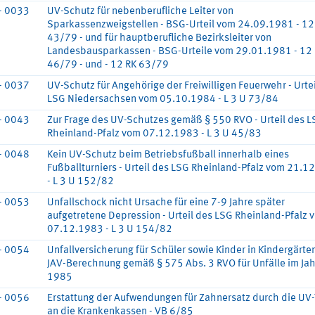
- 0033
UV-Schutz für nebenberufliche Leiter von
Sparkassenzweigstellen - BSG-Urteil vom 24.09.1981 - 12
43/79 - und für hauptberufliche Bezirksleiter von
Landesbausparkassen - BSG-Urteile vom 29.01.1981 - 12
46/79 - und - 12 RK 63/79
- 0037
UV-Schutz für Angehörige der Freiwilligen Feuerwehr - Urte
LSG Niedersachsen vom 05.10.1984 - L 3 U 73/84
- 0043
Zur Frage des UV-Schutzes gemäß § 550 RVO - Urteil des 
Rheinland-Pfalz vom 07.12.1983 - L 3 U 45/83
- 0048
Kein UV-Schutz beim Betriebsfußball innerhalb eines
Fußballturniers - Urteil des LSG Rheinland-Pfalz vom 21.1
- L 3 U 152/82
- 0053
Unfallschock nicht Ursache für eine 7-9 Jahre später
aufgetretene Depression - Urteil des LSG Rheinland-Pfalz 
07.12.1983 - L 3 U 154/82
- 0054
Unfallversicherung für Schüler sowie Kinder in Kindergärten
JAV-Berechnung gemäß § 575 Abs. 3 RVO für Unfälle im Ja
1985
- 0056
Erstattung der Aufwendungen für Zahnersatz durch die UV-
an die Krankenkassen - VB 6/85