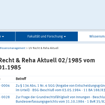
e
Fakultät und Forschung
Wissensm
Wissensmanagement
UV Recht & Reha Aktuell
Recht & Reha Aktuell 02/1985 vom
01.1985
n
Betreff
- 0006
Zu § 136 Abs. 1 Nr. 6 SGG (Angabe von Entscheidungsgrü
im Urteil) - BSG-Beschluß vom 03.05.1984 - 11 BA 188/8
- 0028
Zur Frage der Grundrechtsfähigkeit von Innungen - Beschl
Bundesverfassungsgerichts vom 31.10.1984 - 1 BvR 35/82 