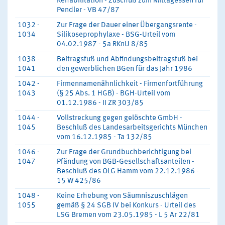
Rehabilitation - Zuschuß zum Mittagessen für
Pendler - VB 47/87
1032 -
Zur Frage der Dauer einer Übergangsrente -
1034
Silikoseprophylaxe - BSG-Urteil vom
04.02.1987 - 5a RKnU 8/85
1038 -
Beitragsfuß und Abfindungsbeitragsfuß bei
1041
den gewerblichen BGen für das Jahr 1986
1042 -
Firmennamenähnlichkeit - Firmenfortführung
1043
(§ 25 Abs. 1 HGB) - BGH-Urteil vom
01.12.1986 - II ZR 303/85
1044 -
Vollstreckung gegen gelöschte GmbH -
1045
Beschluß des Landesarbeitsgerichts München
vom 16.12.1985 - Ta 132/85
1046 -
Zur Frage der Grundbuchberichtigung bei
1047
Pfändung von BGB-Gesellschaftsanteilen -
Beschluß des OLG Hamm vom 22.12.1986 -
15 W 425/86
1048 -
Keine Erhebung von Säumniszuschlägen
1055
gemäß § 24 SGB IV bei Konkurs - Urteil des
LSG Bremen vom 23.05.1985 - L 5 Ar 22/81