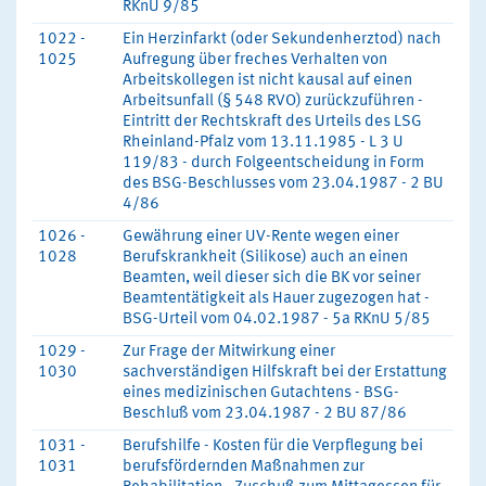
RKnU 9/85
1022 -
Ein Herzinfarkt (oder Sekundenherztod) nach
1025
Aufregung über freches Verhalten von
Arbeitskollegen ist nicht kausal auf einen
Arbeitsunfall (§ 548 RVO) zurückzuführen -
Eintritt der Rechtskraft des Urteils des LSG
Rheinland-Pfalz vom 13.11.1985 - L 3 U
119/83 - durch Folgeentscheidung in Form
des BSG-Beschlusses vom 23.04.1987 - 2 BU
4/86
1026 -
Gewährung einer UV-Rente wegen einer
1028
Berufskrankheit (Silikose) auch an einen
Beamten, weil dieser sich die BK vor seiner
Beamtentätigkeit als Hauer zugezogen hat -
BSG-Urteil vom 04.02.1987 - 5a RKnU 5/85
1029 -
Zur Frage der Mitwirkung einer
1030
sachverständigen Hilfskraft bei der Erstattung
eines medizinischen Gutachtens - BSG-
Beschluß vom 23.04.1987 - 2 BU 87/86
1031 -
Berufshilfe - Kosten für die Verpflegung bei
1031
berufsfördernden Maßnahmen zur