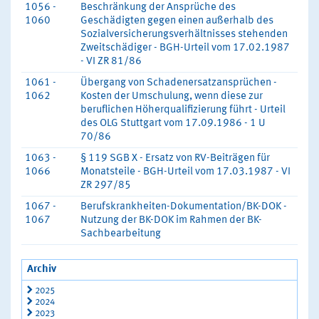
1056 -
Beschränkung der Ansprüche des
1060
Geschädigten gegen einen außerhalb des
Sozialversicherungsverhältnisses stehenden
Zweitschädiger - BGH-Urteil vom 17.02.1987
- VI ZR 81/86
1061 -
Übergang von Schadenersatzansprüchen -
1062
Kosten der Umschulung, wenn diese zur
beruflichen Höherqualifizierung führt - Urteil
des OLG Stuttgart vom 17.09.1986 - 1 U
70/86
1063 -
§ 119 SGB X - Ersatz von RV-Beiträgen für
1066
Monatsteile - BGH-Urteil vom 17.03.1987 - VI
ZR 297/85
1067 -
Berufskrankheiten-Dokumentation/BK-DOK -
1067
Nutzung der BK-DOK im Rahmen der BK-
Sachbearbeitung
Archiv
2025
2024
2023