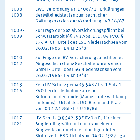
Sozialgerichtsbarkeit" 1987, S. 147-149"
1008 -
EWG-Verordnung Nr. 1408/71 - Erklärungen
1008
der Mitgliedstaaten zum sachlichen
Geltungsbereich der Verordnung - VB 46/87
1009 -
Zur Frage der Sozialversicherungspflicht bei
1009
Schwarzarbeit (§§ 393 Abs. 1, 1396 RVO; §
176 AFG) - Urteil des LSG Niedersachsen vom
26.02.1986 - L 4 Kr 25/84
1010 -
Zur Frage der RV-Versicherungspflicht eines
1012
Mitgesellschafters-Geschäftsführers einer
GmbH - Urteil des LSG Niedersachsen vom
26.02.1986 - L 4 Kr 39/84
1013 -
Kein UV-Schutz gemäß § 548 Abs. 1 Satz 1
1016
RVO bei der Teilnahme an einer
Betriebsmedenrunde (Mannschaftswettkampf
im Tennis) - Urteil des LSG Rheinland-Pfalz
vom 03.12.1986 - L 3 U 28/86
1017 -
UV-Schutz (§§ 542, 537 RVO a.F.) für einen
1021
Berglehrling während einer von einem
Bergwerksunternehmen durchgeführten
Skifreizeit - BSG-Urteil vom 04.02.1987 - 5a