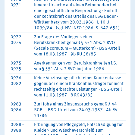
0971
innerer Ursache auf einen Betonboden bei
einer geschäftlichen Besprechung - Eintritt
der Rechtskraft des Urteils des LSG Baden-
Württemberg vom 20.03.1986 - L 10 U
1099/84 - (vgl. HV-INFO 1986, S. 647-651)
0972 -
Zur Frage des Vorliegens einer
0974
Berufskrankheit gemäß § 551 Abs. 2 RVO
(Secale cornutum = Mutterkorn) - BSG-Urteil
vom 18.03.1987 - 9b RU 58/85
0975 -
Anerkennungen von Berufskrankheiten i.S.
0975
von § 551 Abs. 2 RVO im Jahre 1986
0976 -
Keine Verzinsungspflicht einer Krankenkasse
0982
gegenüber einem Krankenhausträger für nicht
rechtzeitig erbrachte Leistungen - BSG-Urteil
vom 11.03.1987 - 8 RK 43/85
0983 -
Zur Höhe eines Zinsanspruchs gemäß § 44
0986
SGB I - BSG-Urteil vom 24.03.1987 - 4b RV
33/86
0988 -
Erbringung von Pflegegeld, Entschädigung für
0988
Kleider- und Wäscheverschleiß zum