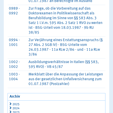
01.07.1987 an Berechtigte im Ausland
0989 -
Zur Frage, ob die Vorbereitung auf das
0992
Doktorexamen in Politikwissenschaft als
Berufsbildung im Sinne von §§ 583 Abs. 3
Satz 1 i.V.m. 595 Abs. 2 Satz 1 RVO zu werten
ist - BSG-Urteil vom 18.03.1987 - 9b RU
38/85
0994 -
Zur Verjährung eines Erstattungsanspruchs (§
1001
27 Abs. 2 SGB IV) - BSG-Urteile vom
26.03.1987 - 11a RLw 2/86 - und - 11a RLw
3/86
1002 -
Ausbildungsverhältnisse in Italien (§§ 583,
1002
595 RVO) - VB 45/87
1003 -
Merkblatt über die Anpassung der Leistungen
1004
aus der gesetzlichen Unfallversicherung zum
01.07.1987 (Postzahler)
Archiv
2025
2024
2023