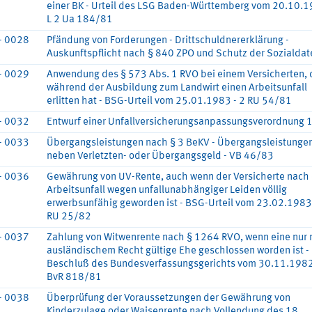
einer BK - Urteil des LSG Baden-Württemberg vom 20.10.1
L 2 Ua 184/81
- 0028
Pfändung von Forderungen - Drittschuldnererklärung -
Auskunftspflicht nach § 840 ZPO und Schutz der Sozialdat
- 0029
Anwendung des § 573 Abs. 1 RVO bei einem Versicherten, 
während der Ausbildung zum Landwirt einen Arbeitsunfall
erlitten hat - BSG-Urteil vom 25.01.1983 - 2 RU 54/81
- 0032
Entwurf einer Unfallversicherungsanpassungsverordnung 
- 0033
Übergangsleistungen nach § 3 BeKV - Übergangsleistunge
neben Verletzten- oder Übergangsgeld - VB 46/83
- 0036
Gewährung von UV-Rente, auch wenn der Versicherte nach
Arbeitsunfall wegen unfallunabhängiger Leiden völlig
erwerbsunfähig geworden ist - BSG-Urteil vom 23.02.1983 
RU 25/82
- 0037
Zahlung von Witwenrente nach § 1264 RVO, wenn eine nur
ausländischem Recht gültige Ehe geschlossen worden ist -
Beschluß des Bundesverfassungsgerichts vom 30.11.1982
BvR 818/81
- 0038
Überprüfung der Voraussetzungen der Gewährung von
Kinderzulage oder Waisenrente nach Vollendung des 18.