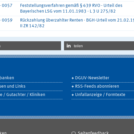
- 0057
Feststellungsverfahren gemäß § 639 RVO - Urteil des
Bayerischen LSG vom 11.01.1983 - L 3 U 275/82
- 0059
Rückzahlung überzahlter Renten - BGH-Urteil vom 21.02.1
II ZR 142/82
n
teilen
banken
DGUV-Newsletter
sen und Links
RSS-Feeds abonnieren
e / Gutachter / Kliniken
Unfallanzeige / Formtexte
ken
Seitenfeedback