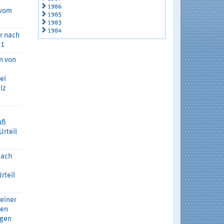
1986
 vom
1985
1983
1984
r nach
81
n von
ei
lz
uß
Urteil
nach
rteil
einer
den
egen