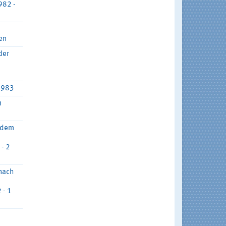
982 -
en
der
1983
n
 dem
- 2
 nach
 - 1