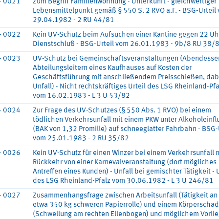
- 0021
Zum Begriff Familienwohnung - Unterkunft - gleichwertiger
Lebensmittelpunkt gemäß § 550 S. 2 RVO a.F. - BSG-Urteil
29.04.1982 - 2 RU 44/81
- 0022
Kein UV-Schutz beim Aufsuchen einer Kantine gegen 22 Uh
Dienstschluß - BSG-Urteil vom 26.01.1983 - 9b/8 RU 38/
- 0023
UV-Schutz bei Gemeinschaftsveranstaltungen (Abendesse
Abteilungsleitern eines Kaufhauses auf Kosten der
Geschäftsführung mit anschließendem Preisschießen, dab
Unfall) - Nicht rechtskräftiges Urteil des LSG Rheinland-Pfa
vom 16.02.1983 - L 3 U 53/82
- 0024
Zur Frage des UV-Schutzes (§ 550 Abs. 1 RVO) bei einem
tödlichen Verkehrsunfall mit einem PKW unter Alkoholeinfl
(BAK von 1,32 Promille) auf schneeglatter Fahrbahn - BSG-
vom 25.01.1983 - 2 RU 35/82
- 0026
Kein UV-Schutz für einen Winzer bei einem Verkehrsunfall 
Rückkehr von einer Karnevalveranstaltung (dort mögliches
Antreffen eines Kunden) - Unfall bei gemischter Tätigkeit - U
des LSG Rheinland-Pfalz vom 30.06.1982 - L 3 U 246/81
- 0027
Zusammenhangsfrage zwischen Arbeitsunfall (Tätigkeit an 
etwa 350 kg schweren Papierrolle) und einem Körperscha
(Schwellung am rechten Ellenbogen) und möglichem Vorli