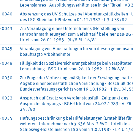
Lebensjahres - Ausbildungsverhältnisse in der Türkei - VB
- 0040
Abgrenzung des UV-Schutzes bei Aberntungstätigkeiten - U
des LSG Rheinland-Pfalz vom 01.12.1982 - L 3 U 39/82
- 0043
Zur Veranlagung eines Unternehmens (Herstellung von
Fahrbahnmarkierungen) zum Gefahrtarif bei einer Bau-BG 
Urteil vom 26.01.1983 - 9b/8 RU 16/81
- 0045
Veranlagung von Haushaltungen für von diesen gemeinsam
beauftragte Arbeitnehmer
- 0048
Fälligkeit der Sozialversicherungsbeiträge bei verspäteter
Lohnzahlung - BSG-Urteil vom 26.10.1982 - 12 RK 8/81
- 0050
Zur Frage der Verfassungsmäßigkeit der Erzwingungshaft z
Abgabe einer eidesstattlichen Versicherung - Beschluß de
Bundesverfassungsgerichts vom 19.10.1982 - 1 BvL 34, 
- 0052
Anspruch auf Ersatz von Verdienstausfall - Zeitpunkt des
Anspruchsübergangs - BGH-Urteil vom 24.02.1983 - VI ZR
243/80
- 0055
Haftungsbeschränkung bei Hilfeleistungen (Erntehilfe) für
weiteren Unternehmer nach § 636 Abs. 2 RVO - Urteil des
Schleswig-Holsteinischen LSG vom 23.02.1983 - L 4 U 1/