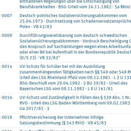
enthaltenen Regelungen über die Entschädigung von
Berufskrankheiten - BSG-Urteil vom 24.11.1982 - 5a RKn
- 0007
Deutsch-polnisches Sozialversicherungsabkommen vom
25.04.1973 - Durchsetzung von Schadensersatzansprüche
Polen - VB 43/83
- 0009
Durchführungsvereinbarung zum deutsch-schwedischen
Sozialversicherungsabkommen - Vordruck Bescheinigung 
den Anspruch auf Sachleistungen wegen eines Arbeitsunfa
oder einer BK bei Aufenthalt in der Bundesrepublik Deutsc
(D/S 23) - VB 33/83"
- 0014
UV-Schutz für Schüler bei mit der Ausbildung
zusammenhängenden Tätigkeiten nach §§ 549 oder 548 R
Urteil des LSG Rheinland-Pfalz vom 09.12.1981 - L 3 U 13
BSG-Beschluß vom 29.04.1982 - 2 BU 39/82 - Urteil des
Bayerischen LSG vom 09.11.1982 - L 8 U 161/81
- 0016
UV-Schutz und Zuständigkeit in Fällen des § 539 Abs. 1 Nr
RVO - Urteil des LSG Baden-Württemberg vom 09.02.1983 -
Ua 2017/81 - 3
- 0018
Pflichtversicherung der Unternehmer infolge
Satzungsbestimmung (§ 543 RVO) - VB 45/83