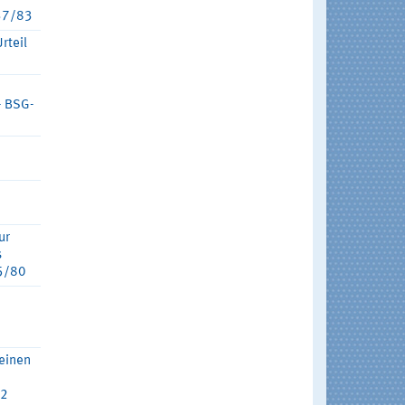
 37/83
rteil
- BSG-
ur
s
55/80
 einen
82