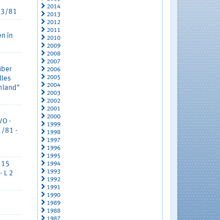
2014
U 3/81
2013
2012
2011
n in
2010
2009
2008
2007
über
2006
2005
lles
2004
hland"
2003
2002
2001
2000
VO -
1999
1/81 -
1998
1997
1996
1995
1994
. 15
1993
 L 2
1992
1991
1990
1989
1988
1987