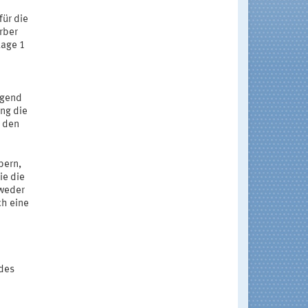
für die
rber
lage 1
d
ngend
ung die
u den
bern,
ie die
tweder
h eine
 des