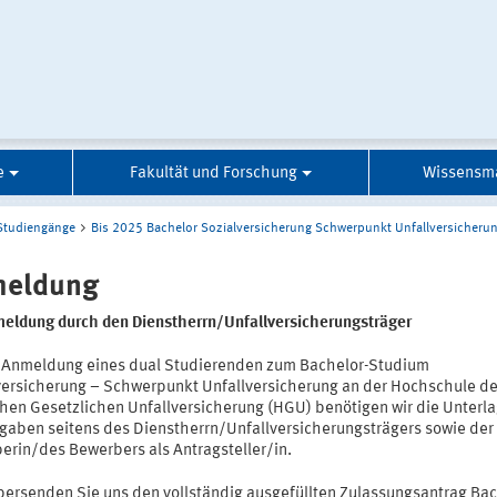
e
Fakultät und Forschung
Wissensm
Studiengänge
Bis 2025 Bachelor Sozialversicherung Schwerpunkt Unfallversicheru
eldung
meldung durch den Dienstherrn/Unfallversicherungsträger
e Anmeldung eines dual Studierenden zum Bachelor-Studium
versicherung – Schwerpunkt Unfallversicherung an der Hochschule de
hen Gesetzlichen Unfallversicherung (HGU) benötigen wir die Unterl
gaben seitens des Dienstherrn/Unfallversicherungsträgers sowie der
erin/des Bewerbers als Antragsteller/in.
übersenden Sie uns den vollständig ausgefüllten Zulassungsantrag Ba