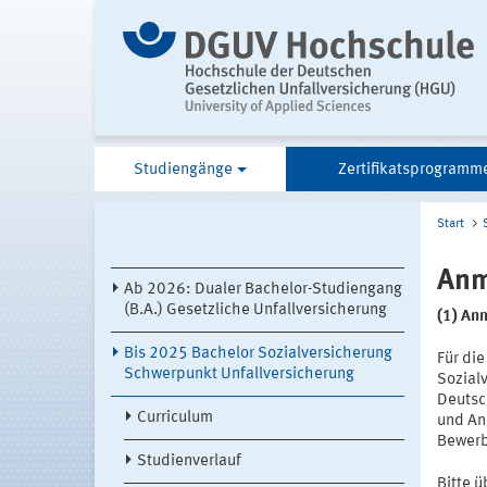
Studiengänge
Zertifikatsprogramm
Start
Anm
Ab 2026: Dualer Bachelor-Studiengang
(B.A.) Gesetzliche Unfallversicherung
(1) An
Bis 2025 Bachelor Sozialversicherung
Für di
Schwerpunkt Unfallversicherung
Sozial
Deutsc
Curriculum
und An
Bewerb
Studienverlauf
Bitte 