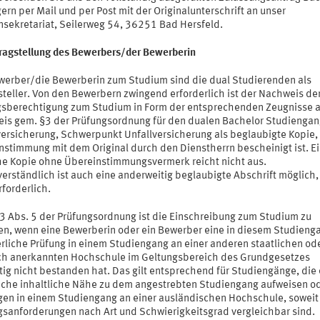
ern per Mail und per Post mit der Originalunterschrift an unser
nsekretariat, Seilerweg 54, 36251 Bad Hersfeld.
tragstellung des Bewerbers/der Bewerberin
werber/die Bewerberin zum Studium sind die dual Studierenden als
steller. Von den Bewerbern zwingend erforderlich ist der Nachweis de
sberechtigung zum Studium in Form der entsprechenden Zeugnisse a
is gem. §3 der Prüfungsordnung für den dualen Bachelor Studienga
versicherung, Schwerpunkt Unfallversicherung als beglaubigte Kopie,
nstimmung mit dem Original durch den Dienstherrn bescheinigt ist. E
he Kopie ohne Übereinstimmungsvermerk reicht nicht aus.
erständlich ist auch eine anderweitig beglaubigte Abschrift möglich,
rforderlich.
3 Abs. 5 der Prüfungsordnung ist die Einschreibung zum Studium zu
en, wenn eine Bewerberin oder ein Bewerber eine in diesem Studieng
erliche Prüfung in einem Studiengang an einer anderen staatlichen od
ich anerkannten Hochschule im Geltungsbereich des Grundgesetzes
tig nicht bestanden hat. Das gilt entsprechend für Studiengänge, die 
iche inhaltliche Nähe zu dem angestrebten Studiengang aufweisen od
gen in einem Studiengang an einer ausländischen Hochschule, soweit
gsanforderungen nach Art und Schwierigkeitsgrad vergleichbar sind.