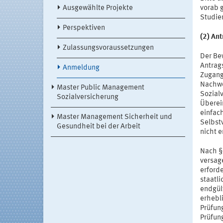
Ausgewählte Projekte
vorab g
Studie
Perspektiven
(2) An
Zulassungsvoraussetzungen
Der Be
Antrag
Anmeldung
Zugang
Nachwe
Master Public Management
Sozial
Sozialversicherung
Überei
einfac
Master Management Sicherheit und
Selbstv
Gesundheit bei der Arbeit
nicht e
Nach §
versag
erford
staatl
endgül
erhebl
Prüfun
Prüfun