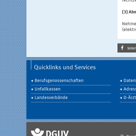
rechtz
(3) Ab
Nehmen
(elektr
teile
Quicklinks und Services
Berufsgenossenschaften
Daten
Unfallkassen
Adres
Landesverbände
D-Ärzt