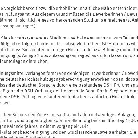
e Vergleichbarkeit bzw. die erhebliche inhaltliche Nähe entscheidet 
s Prüfungsamt. Aus diesem Grund müssen die Bewerberinnen / Bewe
klärung hinsichtlich eines vorhergehenden Studiums einreichen (s. An
lassungsantrages).
n Sie ein vorhergehendes Studium – selbst wenn auch nur zum Teil un
ültig, ob erfolgreich oder nicht – absolviert haben, ist es ebenso zwi
erlich, dass Sie von der bisherigen Hochschule bzw. Bildungseinricht
inigung (s. Anlage 2 des Zulassungsantrages) ausfüllen lassen und z
eunterlagen einreichen.
dnungsmittel verlangen ferner von denjenigen Bewerberinnen / Bewer
ine deutsche Hochschulzugangsberechtigung erworben haben, dass s
isse der deutschen Sprache durch eine bestandene DSH-Prüfung en
aßgabe der DSH-Ordnung der Hochschule Bonn-Rhein-Sieg oder durc
dene DSH-Prüfung einer anderen deutschen staatlichen Hochschule
isen.
reichen Sie uns den Zulassungsantrag mit allen notwendigen Anlagen,
chriften, und beglaubigten Kopien vollständig bis zum Stichtag 15.8.
gen Kalenderjahres in einem Vorgang ein. Die
ikulationsbescheinigung und den Studierendenausweis erhalten Sie