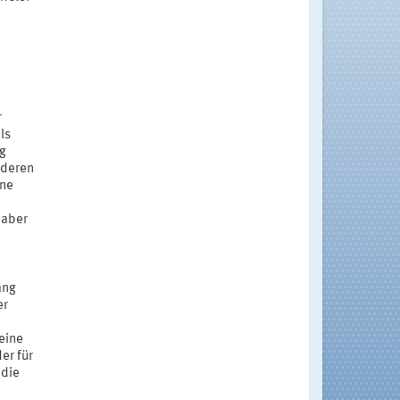
r
ls
ng
 deren
ine
 aber
ang
er
eine
er für
 die