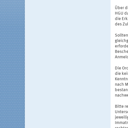
Über di
HGU da
die Er
des Zu
Sollte
gleichg
erford
Besche
Anmeld
Die Or
die ke
Kenntn
nach M
bestan
nachwe
Bitte 
Unters
jeweili
Immatr