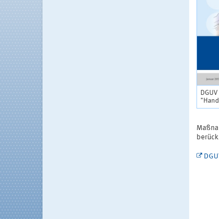
DGUV 
"Handb
Maßnah
berücks
DGUV