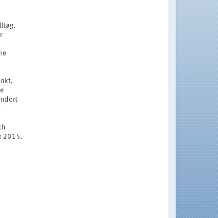
ltag.
r
he
unkt,
re
ondert
g
ch
hr 2015.