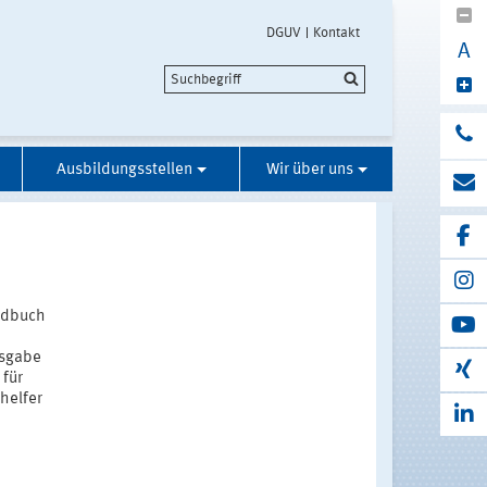
DGUV
Kontakt
A
Ausbildungsstellen
Wir über uns
ndbuch
d
usgabe
 für
thelfer