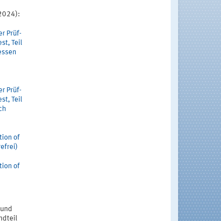
2024):
r Prüf-
st, Teil
zessen
r Prüf-
st, Teil
sch
tion of
efrei)
tion of
 und
ndteil