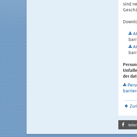
sind n
Geschä
Downlo
AG
barr
AG
barr
Person
Unfall
der da
Pers
barrier
Zur
teile