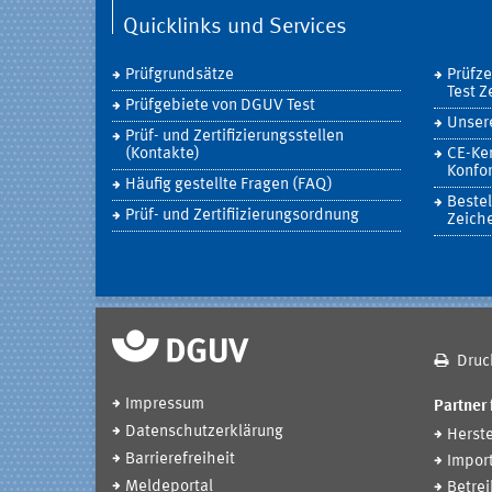
Quicklinks und Services
Prüfgrundsätze
Prüfz
Test Z
Prüfgebiete von DGUV Test
Unsere
Prüf- und Zertifizierungsstellen
(Kontakte)
CE-Ke
Konfor
Häufig gestellte Fragen (FAQ)
Bestel
Prüf- und Zertifiizierungsordnung
Zeich
Druc
Impressum
Partner 
Datenschutzerklärung
Herste
Barrierefreiheit
Impor
Meldeportal
Betrei