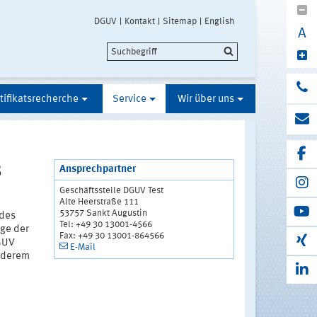
DGUV
Kontakt
Sitemap
English
A
tifikatsrecherche
Service
Wir über uns
B
Ansprechpartner
Geschäftsstelle DGUV Test
Alte Heerstraße 111
53757 Sankt Augustin
 des
Tel: +49 30 13001-4566
äge der
Fax: +49 30 13001-864566
DGUV
E-Mail
anderem