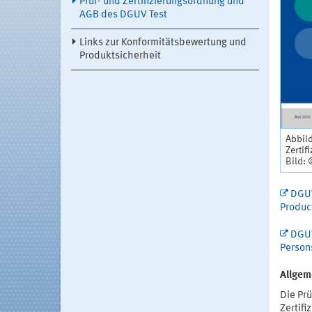
Prüf- und Zertifizierungsordnung und
AGB des DGUV Test
Links zur Konformitätsbewertung und
Produktsicherheit
Abbild
Zertif
Bild:
DGUV 
Produc
DGUV 
Persons
Allgem
Die Prü
Zertifi