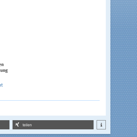
en
zung
ht
teilen