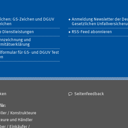
eichen: GS-Zeichen und DGUV
Anmeldung Newsletter der De
eichen
Gesetzlichen Unfallversicher
 Dienstleistungen
RSS-Feed abonnieren
nnzeichnung und
mitätserklärung
lformular für GS- und DGUV Test
en
ken
Seitenfeedback
für:
ller / Konstrukteure
teure und Händler
ber / Einkäufer /