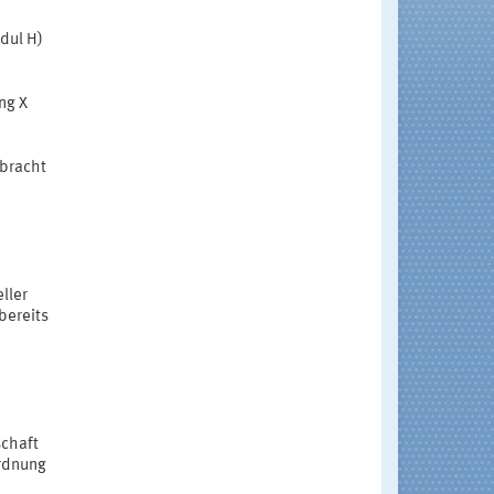
dul H)
ng X
bracht
ller
bereits
schaft
ordnung