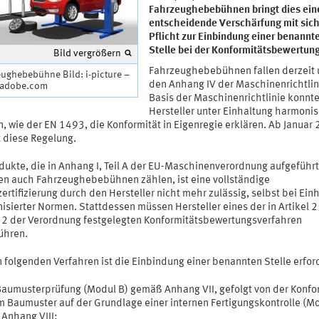
Fahrzeughebebühnen bringt dies ein
entscheidende Verschärfung mit sich
Pflicht zur Einbindung einer benannt
Stelle bei der Konformitätsbewertung
Bild vergrößern
Fahrzeughebebühnen fallen derzeit 
ughebebühne Bild: i-picture –
den Anhang IV der Maschinenrichtlin
.adobe.com
Basis der Maschinenrichtlinie konnt
Hersteller unter Einhaltung harmonis
, wie der EN 1493, die Konformität in Eigenregie erklären. Ab Januar
t diese Regelung.
dukte, die in Anhang I, Teil A der EU-Maschinenverordnung aufgeführt
en auch Fahrzeughebebühnen zählen, ist eine vollständige
ertifizierung durch den Hersteller nicht mehr zulässig, selbst bei Ein
isierter Normen. Stattdessen müssen Hersteller eines der in Artikel 
 2 der Verordnung festgelegten Konformitätsbewertungsverfahren
ühren.
 folgenden Verfahren ist die Einbindung einer benannten Stelle erfor
Baumusterprüfung (Modul B) gemäß Anhang VII, gefolgt von der Konfo
m Baumuster auf der Grundlage einer internen Fertigungskontrolle (Mo
Anhang VIII;