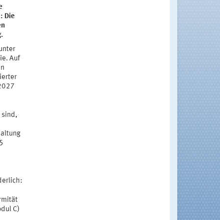
e
: Die
en
.
unter
ie. Auf
en
ierter
 2027
 sind,
haltung
25
derlich:
rmität
dul C)