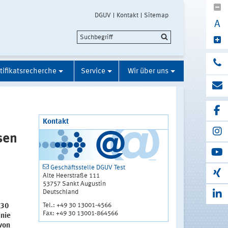
DGUV
Kontakt
Sitemap
A
tifikatsrecherche
Service
Wir über uns
Kontakt
sen
Geschäftsstelle DGUV Test
Alte Heerstraße 111
53757 Sankt Augustin
Deutschland
Tel.: +49 30 13001-4566
230
Fax: +49 30 13001-864566
inie
von