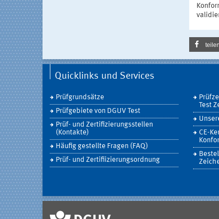
Konfor
validie
teile
Quicklinks und Services
Prüfgrundsätze
Prüfz
Test Z
Prüfgebiete von DGUV Test
Unsere
Prüf- und Zertifizierungsstellen
(Kontakte)
CE-Ke
Konfor
Häufig gestellte Fragen (FAQ)
Bestel
Prüf- und Zertifiizierungsordnung
Zeich