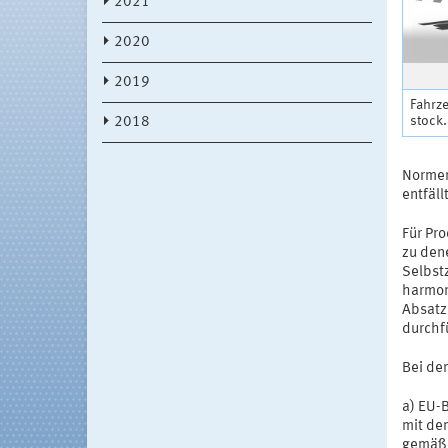
2021
2020
2019
Fahrze
stock
2018
Normen
entfäll
Für Pro
zu den
Selbstz
harmon
Absatz
durchf
Bei den
a) EU-
mit de
gemäß 