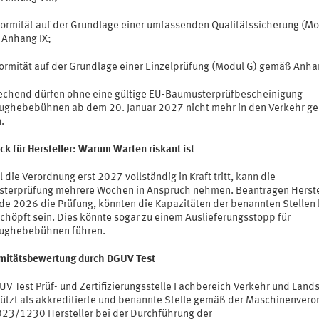
formität auf der Grundlage einer umfassenden Qualitätssicherung (Mo
Anhang IX;
formität auf der Grundlage einer Einzelprüfung (Modul G) gemäß Anha
echend dürfen ohne eine gültige EU-Baumusterprüfbescheinigung
ughebebühnen ab dem 20. Januar 2027 nicht mehr in den Verkehr ge
.
ck für Hersteller: Warum Warten riskant ist
die Verordnung erst 2027 vollständig in Kraft tritt, kann die
terprüfung mehrere Wochen in Anspruch nehmen. Beantragen Herste
nde 2026 die Prüfung, könnten die Kapazitäten der benannten Stellen 
chöpft sein. Dies könnte sogar zu einem Auslieferungsstopp für
ughebebühnen führen.
mitätsbewertung durch DGUV Test
UV Test Prüf- und Zertifizierungsstelle Fachbereich Verkehr und Land
tützt als akkreditierte und benannte Stelle gemäß der Maschinenver
023/1230 Hersteller bei der Durchführung der