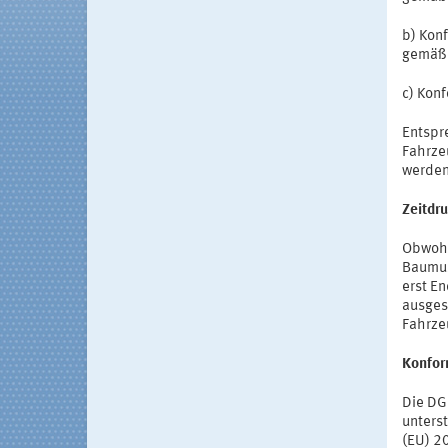
b) Kon
gemäß 
c) Kon
Entspr
Fahrze
werden
Zeitdru
Obwohl 
Baumus
erst E
ausges
Fahrze
Konfor
Die DG
unters
(EU) 2