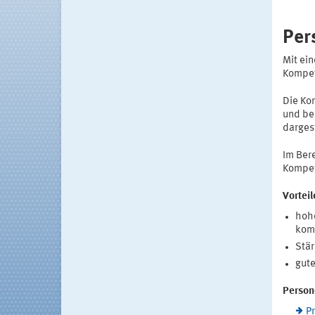
Per
Mit ein
Kompet
Die Ko
und be
dargest
Im Ber
Kompet
Vorteil
hohe
kom
Stär
gute
Person
P