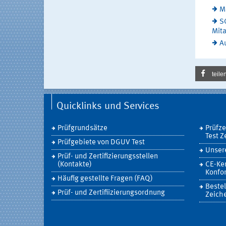
M
SC
Mit
Au
teile
Quicklinks und Services
Prüfgrundsätze
Prüfz
Test Z
Prüfgebiete von DGUV Test
Unsere
Prüf- und Zertifizierungsstellen
(Kontakte)
CE-Ke
Konfor
Häufig gestellte Fragen (FAQ)
Bestel
Prüf- und Zertifiizierungsordnung
Zeich