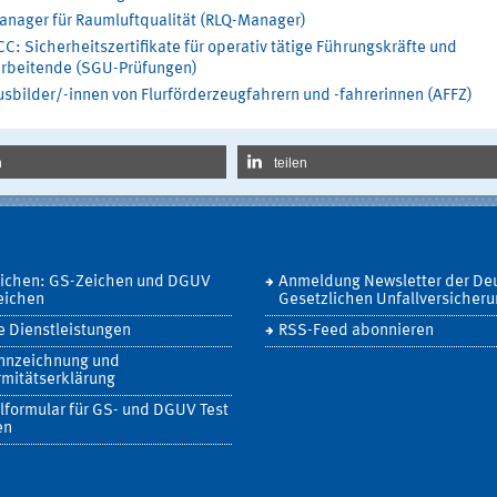
anager für Raumluftqualität (RLQ-Manager)
C: Sicherheitszertifikate für operativ tätige Führungskräfte und
arbeitende (SGU-Prüfungen)
sbilder/-innen von Flurförderzeugfahrern und -fahrerinnen (AFFZ)
n
teilen
eichen: GS-Zeichen und DGUV
Anmeldung Newsletter der De
eichen
Gesetzlichen Unfallversicher
 Dienstleistungen
RSS-Feed abonnieren
nnzeichnung und
mitätserklärung
lformular für GS- und DGUV Test
en