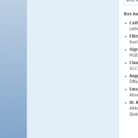
Bild:
Ihre A
Cat
Leit
Elke
Assi
Sigr
Prüf
Clau
SCC 
Ange
Öffe
Ewa
Abr
Dr. 
Akkr
Qua