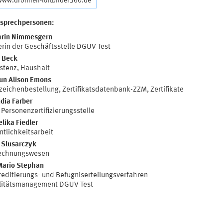
 www.drohnen-luftbilder360.de
nsprechpersonen:
hrin Nimmesgern
erin der Geschäftsstelle DGUV Test
 Beck
stenz, Haushalt
un Alison Emons
zeichenbestellung, Zertifikatsdatenbank-ZZM, Zertifikate
dia Farber
Personenzertifizierungsstelle
lika Fiedler
ntlichkeitsarbeit
 Slusarczyk
echnungswesen
Mario Stephan
editierungs- und Befugniserteilungsverfahren
litätsmanagement DGUV Test