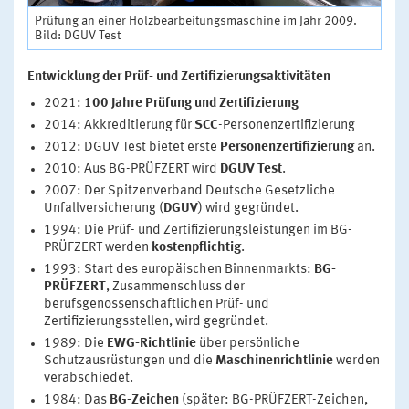
Prüfung an einer Holzbearbeitungsmaschine im Jahr 2009.
Bild: DGUV Test
Entwicklung der Prüf- und Zertifizierungsaktivitäten
2021:
100 Jahre Prüfung und Zertifizierung
2014: Akkreditierung für
SCC
-Personenzertifizierung
2012: DGUV Test bietet erste
Personenzertifizierung
an.
2010: Aus BG-PRÜFZERT wird
DGUV Test
.
2007: Der Spitzenverband Deutsche Gesetzliche
Unfallversicherung (
DGUV
) wird gegründet.
1994: Die Prüf- und Zertifizierungsleistungen im BG-
PRÜFZERT werden
kostenpflichtig
.
1993: Start des europäischen Binnenmarkts:
BG-
PRÜFZERT
, Zusammenschluss der
berufsgenossenschaftlichen Prüf- und
Zertifizierungsstellen, wird gegründet.
1989: Die
EWG-Richtlinie
über persönliche
Schutzausrüstungen und die
Maschinenrichtlinie
werden
verabschiedet.
1984: Das
BG-Zeichen
(später: BG-PRÜFZERT-Zeichen,