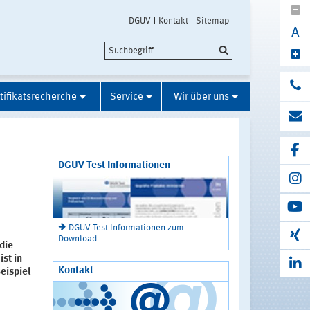
DGUV
Kontakt
Sitemap
A
tifikatsrecherche
Service
Wir über uns
DGUV Test Informationen
DGUV Test Informationen zum
Download
 die
ist in
Kontakt
eispiel