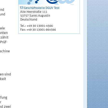
Geschäftsstelle DGUV Test
und
Alte Heerstraße 111
 und
53757 Sankt Augustin
Deutschland
Tel.: +49 30 13001-4566
 wie
Fax: +49 30 13001-864566
unten
rzählt
Prüf-
aschine
en sind
keit
üfung
r
nd zwei