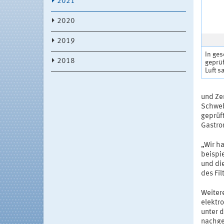
2021
2020
2019
In ge
2018
geprüf
Luft s
und Ze
Schweb
geprüft
Gastro
„Wir ha
beispi
und di
des Fil
Weitere
elektr
unter 
nachge