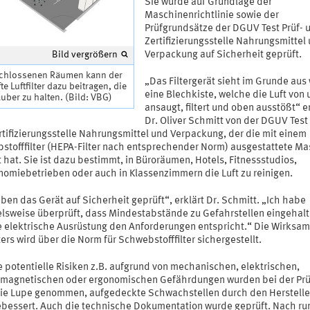
Sie wurde auf Grundlage der
Maschinenrichtlinie sowie der
Prüfgrundsätze der DGUV Test Prüf- 
Zertifizierungsstelle Nahrungsmittel
Verpackung auf Sicherheit geprüft.
Bild vergrößern
schlossenen Räumen kann der
„Das Filtergerät sieht im Grunde aus
te Luftfilter dazu beitragen, die
eine Blechkiste, welche die Luft von 
auber zu halten. (Bild: VBG)
ansaugt, filtert und oben ausstößt“ e
Dr. Oliver Schmitt von der DGUV Test 
rtifizierungsstelle Nahrungsmittel und Verpackung, der die mit einem
stofffilter (HEPA-Filter nach entsprechender Norm) ausgestattete M
 hat. Sie ist dazu bestimmt, in Büroräumen, Hotels, Fitnessstudios,
nomiebetrieben oder auch in Klassenzimmern die Luft zu reinigen.
ben das Gerät auf Sicherheit geprüft“, erklärt Dr. Schmitt. „Ich habe
elsweise überprüft, dass Mindestabstände zu Gefahrstellen eingehalt
e elektrische Ausrüstung den Anforderungen entspricht.“ Die Wirksam
ters wird über die Norm für Schwebstofffilter sichergestellt.
 potentielle Risiken z.B. aufgrund von mechanischen, elektrischen,
omagnetischen oder ergonomischen Gefährdungen wurden bei der Pr
die Lupe genommen, aufgedeckte Schwachstellen durch den Herstelle
bessert. Auch die technische Dokumentation wurde geprüft. Nach ru