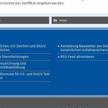
n konnte das Zertifikat vergeben werden.
n
teilen
eichen: GS-Zeichen und DGUV
Anmeldung Newsletter der De
eichen
Gesetzlichen Unfallversicher
 Dienstleistungen
RSS-Feed abonnieren
nnzeichnung und
mitätserklärung
lformular für GS- und DGUV Test
en