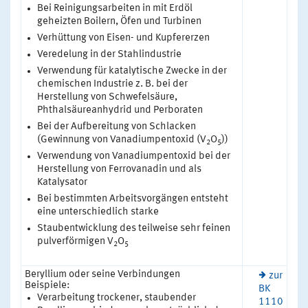
Bei Reinigungsarbeiten in mit Erdöl
geheizten Boilern, Öfen und Turbinen
Verhüttung von Eisen- und Kupfererzen
Veredelung in der Stahlindustrie
Verwendung für katalytische Zwecke in der
chemischen Industrie z. B. bei der
Herstellung von Schwefelsäure,
Phthalsäureanhydrid und Perboraten
Bei der Aufbereitung von Schlacken
(Gewinnung von Vanadiumpentoxid (V
O
))
2
5
Verwendung von Vanadiumpentoxid bei der
Herstellung von Ferrovanadin und als
Katalysator
Bei bestimmten Arbeitsvorgängen entsteht
eine unterschiedlich starke
Staubentwicklung des teilweise sehr feinen
pulverförmigen V
O
2
5
Beryllium oder seine Verbindungen
zur
Beispiele:
BK
Verarbeitung trockener, staubender
1110