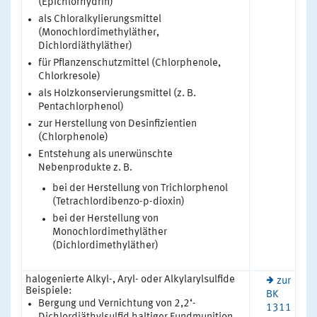
(Epichlorhydrin)
als Chloralkylierungsmittel
(Monochlordimethyläther,
Dichlordiäthyläther)
für Pflanzenschutzmittel (Chlorphenole,
Chlorkresole)
als Holzkonservierungsmittel (z. B.
Pentachlorphenol)
zur Herstellung von Desinfizientien
(Chlorphenole)
Entstehung als unerwünschte
Nebenprodukte z. B.
bei der Herstellung von Trichlorphenol
(Tetrachlordibenzo-p-dioxin)
bei der Herstellung von
Monochlordimethyläther
(Dichlordimethyläther)
halogenierte Alkyl-, Aryl- oder Alkylarylsulfide
zur
Beispiele:
BK
Bergung und Vernichtung von 2,2‘-
1311