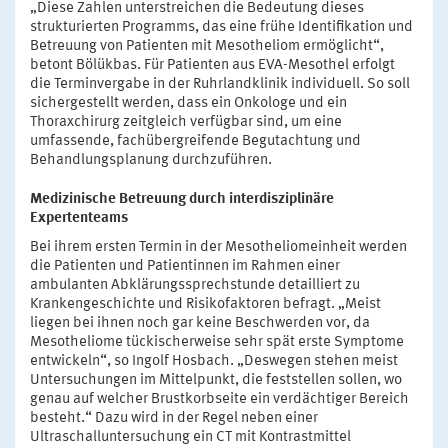
„Diese Zahlen unterstreichen die Bedeutung dieses
strukturierten Programms, das eine frühe Identifikation und
Betreuung von Patienten mit Mesotheliom ermöglicht“,
betont Bölükbas. Für Patienten aus EVA-Mesothel erfolgt
die Terminvergabe in der Ruhrlandklinik individuell. So soll
sichergestellt werden, dass ein Onkologe und ein
Thoraxchirurg zeitgleich verfügbar sind, um eine
umfassende, fachübergreifende Begutachtung und
Behandlungsplanung durchzuführen.
Medizinische Betreuung durch interdisziplinäre
Expertenteams
Bei ihrem ersten Termin in der Mesotheliomeinheit werden
die Patienten und Patientinnen im Rahmen einer
ambulanten Abklärungssprechstunde detailliert zu
Krankengeschichte und Risikofaktoren befragt. „Meist
liegen bei ihnen noch gar keine Beschwerden vor, da
Mesotheliome tückischerweise sehr spät erste Symptome
entwickeln“, so Ingolf Hosbach. „Deswegen stehen meist
Untersuchungen im Mittelpunkt, die feststellen sollen, wo
genau auf welcher Brustkorbseite ein verdächtiger Bereich
besteht.“ Dazu wird in der Regel neben einer
Ultraschalluntersuchung ein CT mit Kontrastmittel