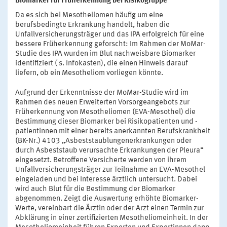
Biomarker für Früherkennung bei Risikogruppe
Da es sich bei Mesotheliomen häufig um eine
berufsbedingte Erkrankung handelt, haben die
Unfallversicherungsträger und das IPA erfolgreich für eine
bessere Früherkennung geforscht: Im Rahmen der MoMar-
Studie des IPA wurden im Blut nachweisbare Biomarker
identifiziert ( s. Infokasten), die einen Hinweis darauf
liefern, ob ein Mesotheliom vorliegen könnte.
Aufgrund der Erkenntnisse der MoMar-Studie wird im
Rahmen des neuen Erweiterten Vorsorgeangebots zur
Früherkennung von Mesotheliomen (EVA-Mesothel) die
Bestimmung dieser Biomarker bei Risikopatienten und -
patientinnen mit einer bereits anerkannten Berufskrankheit
(BK-Nr.) 4103 „Asbeststaublungenerkrankungen oder
durch Asbeststaub verursachte Erkrankungen der Pleura“
eingesetzt. Betroffene Versicherte werden von ihrem
Unfallversicherungsträger zur Teilnahme an EVA-Mesothel
eingeladen und bei Interesse ärztlich untersucht. Dabei
wird auch Blut für die Bestimmung der Biomarker
abgenommen. Zeigt die Auswertung erhöhte Biomarker-
Werte, vereinbart die Ärztin oder der Arzt einen Termin zur
Abklärung in einer zertifizierten Mesotheliomeinheit. In der