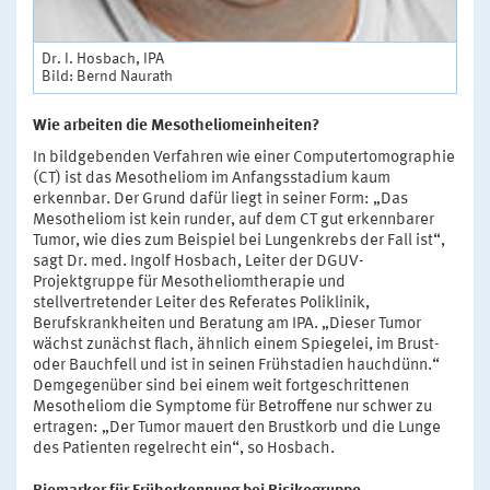
Dr. I. Hosbach, IPA
Bild: Bernd Naurath
Wie arbeiten die Mesotheliomeinheiten?
In bildgebenden Verfahren wie einer Computertomographie
(CT) ist das Mesotheliom im Anfangsstadium kaum
erkennbar. Der Grund dafür liegt in seiner Form: „Das
Mesotheliom ist kein runder, auf dem CT gut erkennbarer
Tumor, wie dies zum Beispiel bei Lungenkrebs der Fall ist“,
sagt Dr. med. Ingolf Hosbach, Leiter der DGUV-
Projektgruppe für Mesotheliomtherapie und
stellvertretender Leiter des Referates Poliklinik,
Berufskrankheiten und Beratung am IPA. „Dieser Tumor
wächst zunächst flach, ähnlich einem Spiegelei, im Brust-
oder Bauchfell und ist in seinen Frühstadien hauchdünn.“
Demgegenüber sind bei einem weit fortgeschrittenen
Mesotheliom die Symptome für Betroffene nur schwer zu
ertragen: „Der Tumor mauert den Brustkorb und die Lunge
des Patienten regelrecht ein“, so Hosbach.