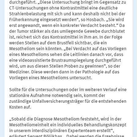
durchgeführt. „Diese Untersuchung bringt im Gegensatz zu
CT-Untersuchungen ohne Kontrastmittel eine deutliche
Strahlenbelastung mit sich und kann deshalb nicht bei der
Früherkennung eingesetzt werden”, so Hosbach. „Sie wird
erst angewandt, wenn ein konkreter Verdacht besteht.“ Da
der Tumor stärker als das umliegende Gewebe durchblutet
ist, reichert sich das Kontrastmittel in ihm an. In der Folge
werden Stellen auf dem Brustfell sichtbar, die ein
Mesotheliom sein könnten. „Bei Verdacht auf das Vorliegen
eines Mesothelioms sehen die Leitlinien danach vor, dass
eine videoassistierte Brustraumspiegelung durchgeführt
wird, um aus diesen Stellen Proben zu gewinnen“, so der
Mediziner. Diese werden dann in der Pathologie auf das
Vorliegen eines Mesothelioms untersucht.
Sollte für die Untersuchungen oder im weiteren Verlauf eine
stationäre Aufnahme notwendig sein, kommt der
zuständige Unfallversicherungsträger für die entstehenden
Kosten auf.
„Sobald die Diagnose Mesotheliom feststeht, wird in der
Mesotheliomeinheit ein individuelles Behandlungskonzept
in unserem interdisziplinären Expertenteam erstellt“,
erläutert Servent Bölükbas. „Dabei werden die Ergebnisse