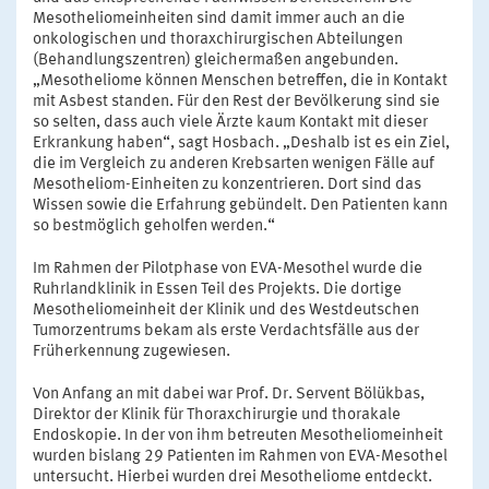
Mesotheliomeinheiten sind damit immer auch an die
onkologischen und thoraxchirurgischen Abteilungen
(Behandlungszentren) gleichermaßen angebunden.
„Mesotheliome können Menschen betreffen, die in Kontakt
mit Asbest standen. Für den Rest der Bevölkerung sind sie
so selten, dass auch viele Ärzte kaum Kontakt mit dieser
Erkrankung haben“, sagt Hosbach. „Deshalb ist es ein Ziel,
die im Vergleich zu anderen Krebsarten wenigen Fälle auf
Mesotheliom-Einheiten zu konzentrieren. Dort sind das
Wissen sowie die Erfahrung gebündelt. Den Patienten kann
so bestmöglich geholfen werden.“
Im Rahmen der Pilotphase von EVA-Mesothel wurde die
Ruhrlandklinik in Essen Teil des Projekts. Die dortige
Mesotheliomeinheit der Klinik und des Westdeutschen
Tumorzentrums bekam als erste Verdachtsfälle aus der
Früherkennung zugewiesen.
Von Anfang an mit dabei war Prof. Dr. Servent Bölükbas,
Direktor der Klinik für Thoraxchirurgie und thorakale
Endoskopie. In der von ihm betreuten Mesotheliomeinheit
wurden bislang 29 Patienten im Rahmen von EVA-Mesothel
untersucht. Hierbei wurden drei Mesotheliome entdeckt.